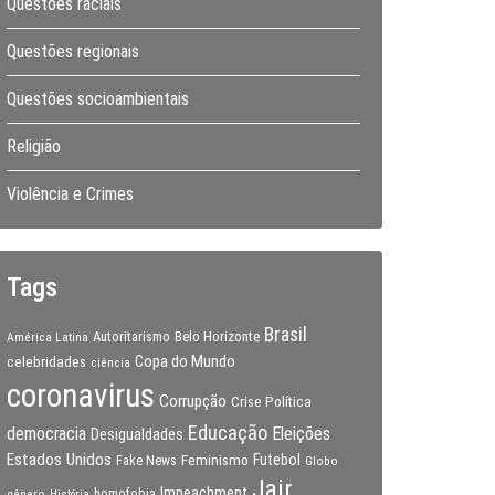
Questões raciais
Questões regionais
Questões socioambientais
Religião
Violência e Crimes
Tags
Brasil
Autoritarismo
Belo Horizonte
América Latina
Copa do Mundo
celebridades
ciência
coronavirus
Corrupção
Crise Política
Educação
Eleições
democracia
Desigualdades
Estados Unidos
Feminismo
Futebol
Fake News
Globo
Jair
Impeachment
gênero
homofobia
História