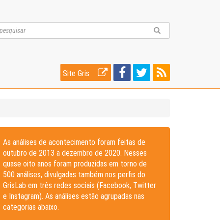
Site Gris
As análises de acontecimento foram feitas de
outubro de 2013 a dezembro de 2020. Nesses
quase oito anos foram produzidas em torno de
500 análises, divulgadas também nos perfis do
GrisLab em três redes sociais (Facebook, Twitter
e Instagram). As análises estão agrupadas nas
categorias abaixo.