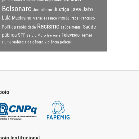
Bolsonaro
Lava Jato
Justiça
Jornalismo
Lula
Machismo
morte
Marielle Franco
Papa Francisco
Racismo
Saúde
Política
Publicidade
saúde mental
pública
Televisão
STF
Temer
Sérgio Moro
telenovela
violência policial
Trump
violência de gênero
poio
poio Institucional