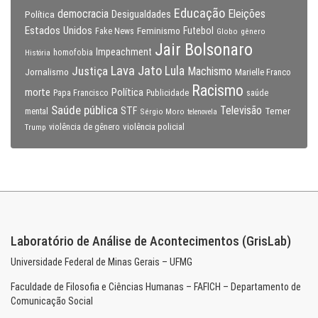
Educação
Eleições
democracia
Política
Desigualdades
Estados Unidos
Feminismo
Futebol
Fake News
Globo
gênero
Jair Bolsonaro
Impeachment
homofobia
História
Lava Jato
Justiça
Lula
Machismo
Jornalismo
Marielle Franco
Racismo
morte
Política
Papa Francisco
Publicidade
saúde
Saúde pública
Televisão
STF
Temer
mental
Sérgio Moro
telenovela
violência policial
Trump
violência de gênero
Laboratório de Análise de Acontecimentos (GrisLab)
Universidade Federal de Minas Gerais – UFMG
Faculdade de Filosofia e Ciências Humanas – FAFICH – Departamento de
Comunicação Social