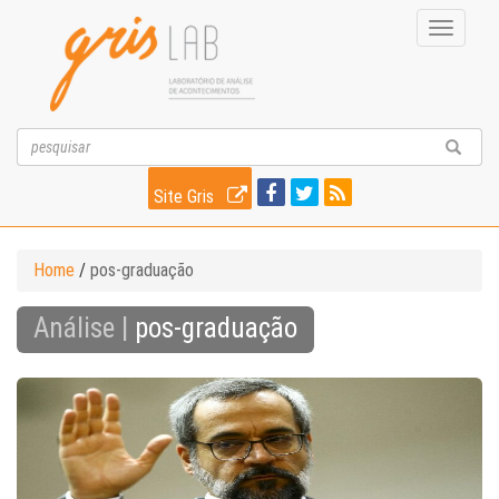
Toggle
navigati
Site Gris
Home
/
pos-graduação
Análise |
pos-graduação