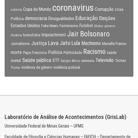
coronavirus
Copa do Mundo
Corrupção
Crise
ciência
Educação
Eleições
democracia
Política
Desigualdades
Estados Unidos
Feminismo
Futebol
Fake News
Globo
gênero
Jair Bolsonaro
Impeachment
homofobia
História
Lava Jato
Justiça
Lula
Machismo
Jornalismo
Marielle Franco
Racismo
morte
Política
Papa Francisco
Publicidade
saúde
Saúde pública
Televisão
STF
Temer
mental
Sérgio Moro
telenovela
violência policial
Trump
violência de gênero
Laboratório de Análise de Acontecimentos (GrisLab)
Universidade Federal de Minas Gerais – UFMG
Faculdade de Filosofia e Ciências Humanas – FAFICH – Departamento de