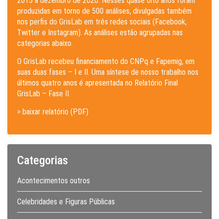
2013 a dezembro de 2020. Nesses quase oito anos foram
produzidas em torno de 500 análises, divulgadas também
nos perfis do GrisLab em três redes sociais (Facebook,
Twitter e Instagram). As análises estão agrupadas nas
categorias abaixo.
O GrisLab recebeu financiamento do CNPq e Fapemig, em
suas duas fases – I e II. Uma síntese de nosso trabalho nos
últimos quatro anos é apresentada no Relatório Final
GrisLab – Fase II.
> baixar relatório (PDF)
Categorias
Acontecimentos outros
Celebridades e Figuras Públicas