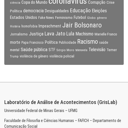
coronavirus
Copa do Mundo
Corrupção
Crise
ciência
Educação
Eleições
democracia
Política
Desigualdades
Estados Unidos
Feminismo
Futebol
Fake News
Globo
gênero
Jair Bolsonaro
Impeachment
homofobia
História
Lava Jato
Justiça
Lula
Machismo
Jornalismo
Marielle Franco
Racismo
morte
Política
Papa Francisco
Publicidade
saúde
Saúde pública
Televisão
STF
Temer
mental
Sérgio Moro
telenovela
violência policial
Trump
violência de gênero
Laboratório de Análise de Acontecimentos (GrisLab)
Universidade Federal de Minas Gerais – UFMG
Faculdade de Filosofia e Ciências Humanas – FAFICH – Departamento de
Comunicação Social