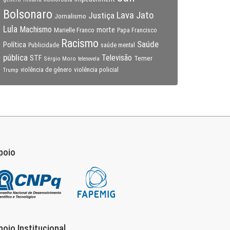
Bolsonaro
Lava Jato
Justiça
Jornalismo
Lula
Machismo
morte
Marielle Franco
Papa Francisco
Racismo
Saúde
Política
Publicidade
saúde mental
pública
Televisão
STF
Temer
Sérgio Moro
telenovela
violência policial
Trump
violência de gênero
poio
poio Institucional