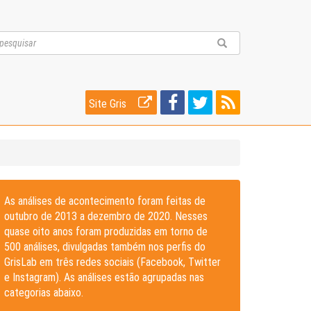
Site Gris
As análises de acontecimento foram feitas de
outubro de 2013 a dezembro de 2020. Nesses
quase oito anos foram produzidas em torno de
500 análises, divulgadas também nos perfis do
GrisLab em três redes sociais (Facebook, Twitter
e Instagram). As análises estão agrupadas nas
categorias abaixo.