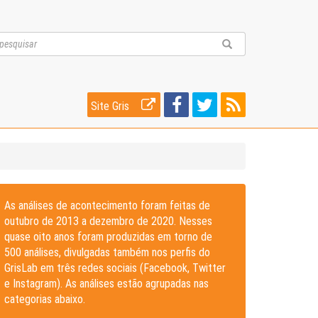
Site Gris
As análises de acontecimento foram feitas de
outubro de 2013 a dezembro de 2020. Nesses
quase oito anos foram produzidas em torno de
500 análises, divulgadas também nos perfis do
GrisLab em três redes sociais (Facebook, Twitter
e Instagram). As análises estão agrupadas nas
categorias abaixo.