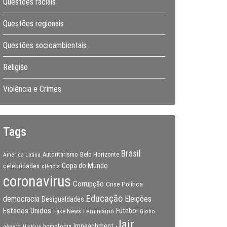
Questões raciais
Questões regionais
Questões socioambientais
Religião
Violência e Crimes
Tags
Brasil
Autoritarismo
Belo Horizonte
América Latina
Copa do Mundo
celebridades
ciência
coronavirus
Corrupção
Crise Política
Educação
Eleições
democracia
Desigualdades
Estados Unidos
Feminismo
Futebol
Fake News
Globo
Jair
Impeachment
gênero
homofobia
História