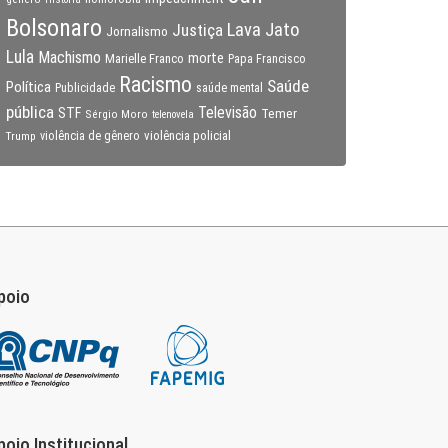
Bolsonaro
Lava Jato
Justiça
Jornalismo
Lula
Machismo
morte
Marielle Franco
Papa Francisco
Racismo
Saúde
Política
Publicidade
saúde mental
pública
Televisão
STF
Temer
Sérgio Moro
telenovela
violência policial
Trump
violência de gênero
poio
poio Institucional