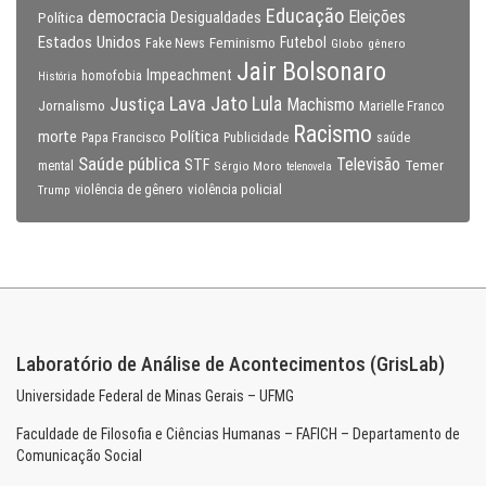
Educação
Eleições
democracia
Política
Desigualdades
Estados Unidos
Feminismo
Futebol
Fake News
Globo
gênero
Jair Bolsonaro
Impeachment
homofobia
História
Lava Jato
Justiça
Lula
Machismo
Jornalismo
Marielle Franco
Racismo
morte
Política
Papa Francisco
Publicidade
saúde
Saúde pública
Televisão
STF
Temer
mental
Sérgio Moro
telenovela
violência policial
Trump
violência de gênero
Laboratório de Análise de Acontecimentos (GrisLab)
Universidade Federal de Minas Gerais – UFMG
Faculdade de Filosofia e Ciências Humanas – FAFICH – Departamento de
Comunicação Social