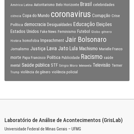
Brasil
celebridades
Autoritarismo
Belo Horizonte
América Latina
coronavirus
Copa do Mundo
Corrupção
Crise
ciência
Educação
Eleições
democracia
Política
Desigualdades
Estados Unidos
Feminismo
Futebol
Fake News
Globo
gênero
Jair Bolsonaro
Impeachment
homofobia
História
Lava Jato
Justiça
Lula
Machismo
Jornalismo
Marielle Franco
Racismo
morte
Política
Papa Francisco
Publicidade
saúde
Saúde pública
Televisão
STF
Temer
mental
Sérgio Moro
telenovela
violência policial
Trump
violência de gênero
Laboratório de Análise de Acontecimentos (GrisLab)
Universidade Federal de Minas Gerais – UFMG