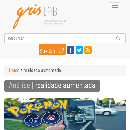
Toggle
navigati
Site Gris
Home
/
realidade aumentada
Análise |
realidade aumentada