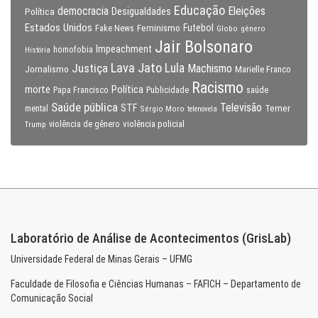
Educação
Eleições
democracia
Política
Desigualdades
Estados Unidos
Feminismo
Futebol
Fake News
Globo
gênero
Jair Bolsonaro
Impeachment
homofobia
História
Lava Jato
Justiça
Lula
Machismo
Jornalismo
Marielle Franco
Racismo
morte
Política
Papa Francisco
Publicidade
saúde
Saúde pública
Televisão
STF
Temer
mental
Sérgio Moro
telenovela
violência policial
Trump
violência de gênero
Laboratório de Análise de Acontecimentos (GrisLab)
Universidade Federal de Minas Gerais – UFMG
Faculdade de Filosofia e Ciências Humanas – FAFICH – Departamento de
Comunicação Social