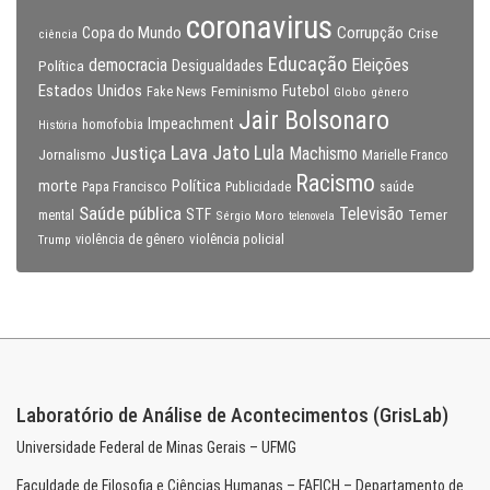
coronavirus
Copa do Mundo
Corrupção
Crise
ciência
Educação
Eleições
democracia
Política
Desigualdades
Estados Unidos
Feminismo
Futebol
Fake News
Globo
gênero
Jair Bolsonaro
Impeachment
homofobia
História
Lava Jato
Justiça
Lula
Machismo
Jornalismo
Marielle Franco
Racismo
morte
Política
Papa Francisco
Publicidade
saúde
Saúde pública
Televisão
STF
Temer
mental
Sérgio Moro
telenovela
violência policial
Trump
violência de gênero
Laboratório de Análise de Acontecimentos (GrisLab)
Universidade Federal de Minas Gerais – UFMG
Faculdade de Filosofia e Ciências Humanas – FAFICH – Departamento de