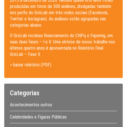
2013 a dezembro de 2020. Nesses quase oito anos foram
produzidas em torno de 500 análises, divulgadas também
nos perfis do GrisLab em três redes sociais (Facebook,
Twitter e Instagram). As análises estão agrupadas nas
categorias abaixo.
O GrisLab recebeu financiamento do CNPq e Fapemig, em
suas duas fases – I e II. Uma síntese de nosso trabalho nos
últimos quatro anos é apresentada no Relatório Final
GrisLab – Fase II.
> baixar relatório (PDF)
Categorias
Acontecimentos outros
Celebridades e Figuras Públicas