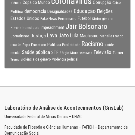
coronavirus
Copa do Mundo
Corrupção
Crise
ciência
Educação
Eleições
democracia
Política
Desigualdades
Estados Unidos
Feminismo
Futebol
Fake News
Globo
gênero
Jair Bolsonaro
Impeachment
homofobia
História
Lava Jato
Justiça
Lula
Machismo
Jornalismo
Marielle Franco
Racismo
morte
Política
Papa Francisco
Publicidade
saúde
Saúde pública
Televisão
STF
Temer
mental
Sérgio Moro
telenovela
violência policial
Trump
violência de gênero
Laboratório de Análise de Acontecimentos (GrisLab)
Universidade Federal de Minas Gerais – UFMG
Faculdade de Filosofia e Ciências Humanas – FAFICH – Departamento de
Comunicação Social