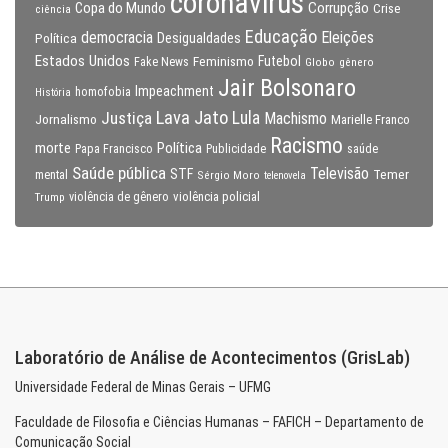
coronavirus
Copa do Mundo
Corrupção
Crise
ciência
Educação
Eleições
democracia
Política
Desigualdades
Estados Unidos
Feminismo
Futebol
Fake News
Globo
gênero
Jair Bolsonaro
Impeachment
homofobia
História
Lava Jato
Justiça
Lula
Machismo
Jornalismo
Marielle Franco
Racismo
morte
Política
Papa Francisco
Publicidade
saúde
Saúde pública
Televisão
STF
Temer
mental
Sérgio Moro
telenovela
violência policial
Trump
violência de gênero
Laboratório de Análise de Acontecimentos (GrisLab)
Universidade Federal de Minas Gerais – UFMG
Faculdade de Filosofia e Ciências Humanas – FAFICH – Departamento de
Comunicação Social