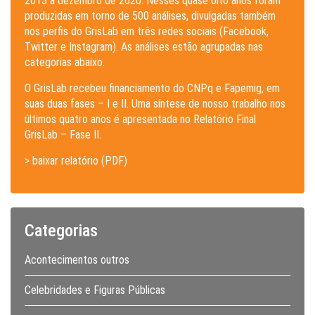
2013 a dezembro de 2020. Nesses quase oito anos foram
produzidas em torno de 500 análises, divulgadas também
nos perfis do GrisLab em três redes sociais (Facebook,
Twitter e Instagram). As análises estão agrupadas nas
categorias abaixo.
O GrisLab recebeu financiamento do CNPq e Fapemig, em
suas duas fases – I e II. Uma síntese de nosso trabalho nos
últimos quatro anos é apresentada no Relatório Final
GrisLab – Fase II.
> baixar relatório (PDF)
Categorias
Acontecimentos outros
Celebridades e Figuras Públicas