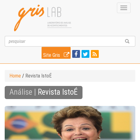
Toggle
navigati
Site Gris
Home
/
Revista IstoÉ
Análise |
Revista IstoÉ