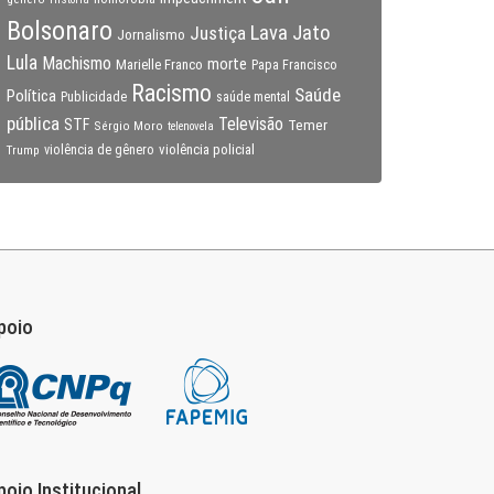
Bolsonaro
Lava Jato
Justiça
Jornalismo
Lula
Machismo
morte
Marielle Franco
Papa Francisco
Racismo
Saúde
Política
Publicidade
saúde mental
pública
Televisão
STF
Temer
Sérgio Moro
telenovela
violência policial
Trump
violência de gênero
poio
poio Institucional