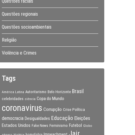
Questões raciais
Questões regionais
Questões socioambientais
Religião
Violência e Crimes
Tags
Brasil
Autoritarismo
Belo Horizonte
América Latina
Copa do Mundo
celebridades
ciência
coronavirus
Corrupção
Crise Política
Educação
Eleições
democracia
Desigualdades
Estados Unidos
Feminismo
Futebol
Fake News
Globo
Jair
Impeachment
gênero
homofobia
História