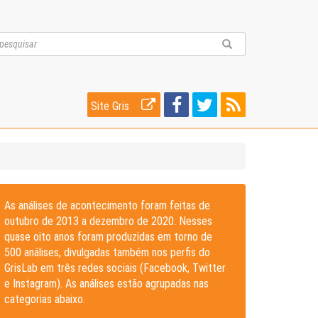
Site Gris
As análises de acontecimento foram feitas de
outubro de 2013 a dezembro de 2020. Nesses
quase oito anos foram produzidas em torno de
500 análises, divulgadas também nos perfis do
GrisLab em três redes sociais (Facebook, Twitter
e Instagram). As análises estão agrupadas nas
categorias abaixo.