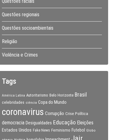
Questões raciais
Questões regionais
Questões socioambientais
Religião
Violência e Crimes
Tags
Brasil
Autoritarismo
Belo Horizonte
América Latina
Copa do Mundo
celebridades
ciência
coronavirus
Corrupção
Crise Política
Educação
Eleições
democracia
Desigualdades
Estados Unidos
Feminismo
Futebol
Fake News
Globo
Jair
Impeachment
gênero
homofobia
História