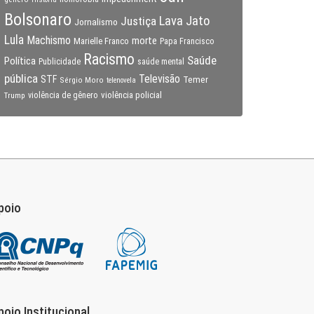
Bolsonaro
Lava Jato
Justiça
Jornalismo
Lula
Machismo
morte
Marielle Franco
Papa Francisco
Racismo
Saúde
Política
Publicidade
saúde mental
pública
Televisão
STF
Temer
Sérgio Moro
telenovela
violência policial
Trump
violência de gênero
poio
poio Institucional