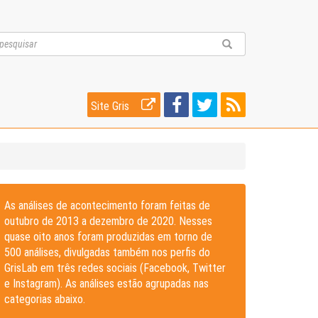
Site Gris
As análises de acontecimento foram feitas de
outubro de 2013 a dezembro de 2020. Nesses
quase oito anos foram produzidas em torno de
500 análises, divulgadas também nos perfis do
GrisLab em três redes sociais (Facebook, Twitter
e Instagram). As análises estão agrupadas nas
categorias abaixo.