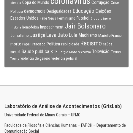
coronavirus
Copa do Mundo
Corrupção
Crise
ciência
Educação
Eleições
democracia
Política
Desigualdades
Estados Unidos
Feminismo
Futebol
Fake News
Globo
gênero
Jair Bolsonaro
Impeachment
homofobia
História
Lava Jato
Justiça
Lula
Machismo
Jornalismo
Marielle Franco
Racismo
morte
Política
Papa Francisco
Publicidade
saúde
Saúde pública
Televisão
STF
Temer
mental
Sérgio Moro
telenovela
violência policial
Trump
violência de gênero
Laboratório de Análise de Acontecimentos (GrisLab)
Universidade Federal de Minas Gerais – UFMG
Faculdade de Filosofia e Ciências Humanas – FAFICH – Departamento de
Comunicação Social