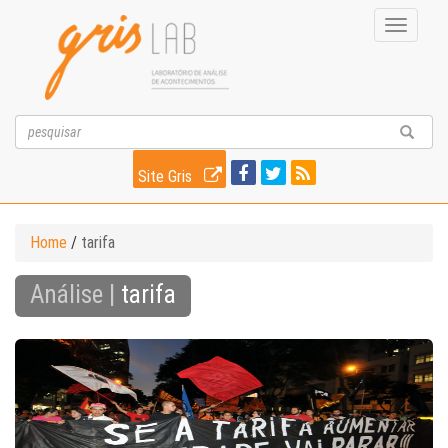
Toggle
navigati
Site Gris
Home
/
tarifa
Análise |
tarifa