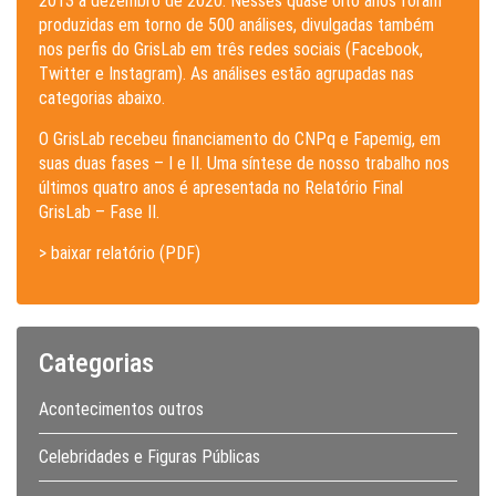
2013 a dezembro de 2020. Nesses quase oito anos foram
produzidas em torno de 500 análises, divulgadas também
nos perfis do GrisLab em três redes sociais (Facebook,
Twitter e Instagram). As análises estão agrupadas nas
categorias abaixo.
O GrisLab recebeu financiamento do CNPq e Fapemig, em
suas duas fases – I e II. Uma síntese de nosso trabalho nos
últimos quatro anos é apresentada no Relatório Final
GrisLab – Fase II.
> baixar relatório (PDF)
Categorias
Acontecimentos outros
Celebridades e Figuras Públicas