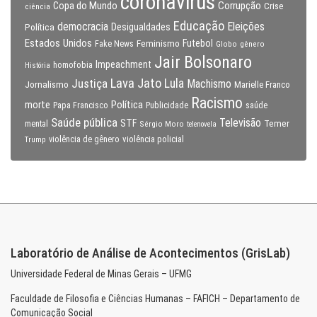
coronavirus
Copa do Mundo
Corrupção
Crise
ciência
Educação
Eleições
democracia
Política
Desigualdades
Estados Unidos
Feminismo
Futebol
Fake News
Globo
gênero
Jair Bolsonaro
Impeachment
homofobia
História
Lava Jato
Justiça
Lula
Machismo
Jornalismo
Marielle Franco
Racismo
morte
Política
Papa Francisco
Publicidade
saúde
Saúde pública
Televisão
STF
Temer
mental
Sérgio Moro
telenovela
violência policial
Trump
violência de gênero
Laboratório de Análise de Acontecimentos (GrisLab)
Universidade Federal de Minas Gerais – UFMG
Faculdade de Filosofia e Ciências Humanas – FAFICH – Departamento de
Comunicação Social