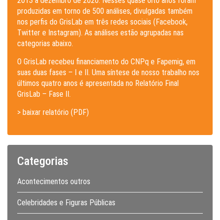
2013 a dezembro de 2020. Nesses quase oito anos foram
produzidas em torno de 500 análises, divulgadas também
nos perfis do GrisLab em três redes sociais (Facebook,
Twitter e Instagram). As análises estão agrupadas nas
categorias abaixo.
O GrisLab recebeu financiamento do CNPq e Fapemig, em
suas duas fases – I e II. Uma síntese de nosso trabalho nos
últimos quatro anos é apresentada no Relatório Final
GrisLab – Fase II.
> baixar relatório (PDF)
Categorias
Acontecimentos outros
Celebridades e Figuras Públicas