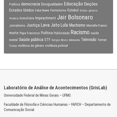
Educação
Eleições
democracia
Política
Desigualdades
Estados Unidos
Feminismo
Futebol
Fake News
Globo
gênero
Jair Bolsonaro
Impeachment
homofobia
História
Lava Jato
Justiça
Lula
Machismo
Jornalismo
Marielle Franco
Racismo
morte
Política
Papa Francisco
Publicidade
saúde
Saúde pública
Televisão
STF
Temer
mental
Sérgio Moro
telenovela
violência policial
Trump
violência de gênero
Laboratório de Análise de Acontecimentos (GrisLab)
Universidade Federal de Minas Gerais – UFMG
Faculdade de Filosofia e Ciências Humanas – FAFICH – Departamento de
Comunicação Social