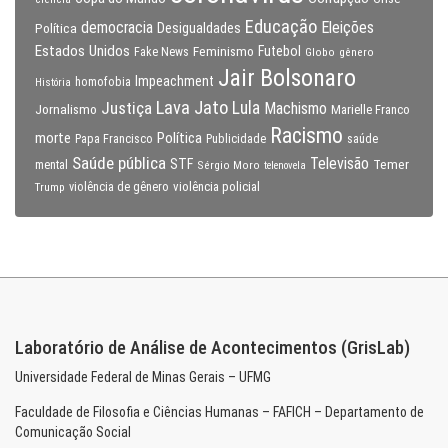
Educação
Eleições
democracia
Política
Desigualdades
Estados Unidos
Feminismo
Futebol
Fake News
Globo
gênero
Jair Bolsonaro
Impeachment
homofobia
História
Lava Jato
Justiça
Lula
Machismo
Jornalismo
Marielle Franco
Racismo
morte
Política
Papa Francisco
Publicidade
saúde
Saúde pública
Televisão
STF
Temer
mental
Sérgio Moro
telenovela
violência policial
Trump
violência de gênero
Laboratório de Análise de Acontecimentos (GrisLab)
Universidade Federal de Minas Gerais – UFMG
Faculdade de Filosofia e Ciências Humanas – FAFICH – Departamento de
Comunicação Social