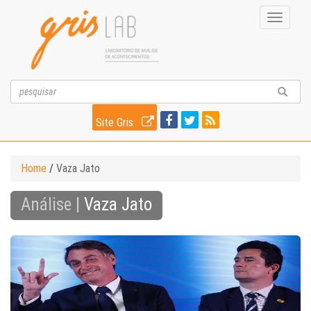
Toggle
navigati
Site Gris
Home
/
Vaza Jato
Análise |
Vaza Jato