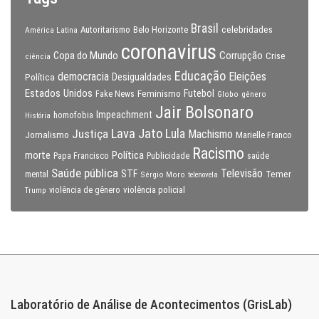
Brasil
celebridades
Autoritarismo
Belo Horizonte
América Latina
coronavirus
Copa do Mundo
Corrupção
Crise
ciência
Educação
Eleições
democracia
Política
Desigualdades
Estados Unidos
Feminismo
Futebol
Fake News
Globo
gênero
Jair Bolsonaro
Impeachment
homofobia
História
Lava Jato
Justiça
Lula
Machismo
Jornalismo
Marielle Franco
Racismo
morte
Política
Papa Francisco
Publicidade
saúde
Saúde pública
Televisão
STF
Temer
mental
Sérgio Moro
telenovela
violência policial
Trump
violência de gênero
Laboratório de Análise de Acontecimentos (GrisLab)