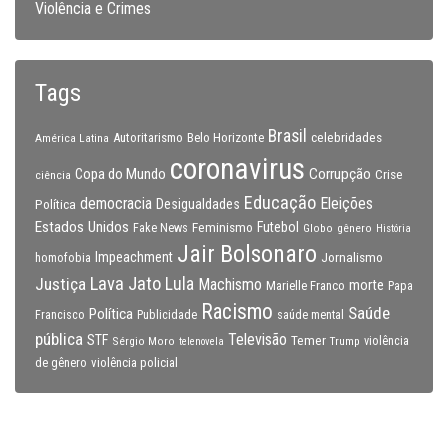
Violência e Crimes
Tags
Brasil
celebridades
Autoritarismo
Belo Horizonte
América Latina
coronavirus
Copa do Mundo
Corrupção
Crise
ciência
Educação
Eleições
democracia
Política
Desigualdades
Estados Unidos
Feminismo
Futebol
Fake News
Globo
gênero
História
Jair Bolsonaro
Impeachment
Jornalismo
homofobia
Lava Jato
Justiça
Lula
Machismo
morte
Marielle Franco
Papa
Racismo
Saúde
Política
Francisco
Publicidade
saúde mental
pública
Televisão
STF
Temer
Sérgio Moro
Trump
violência
telenovela
violência policial
de gênero