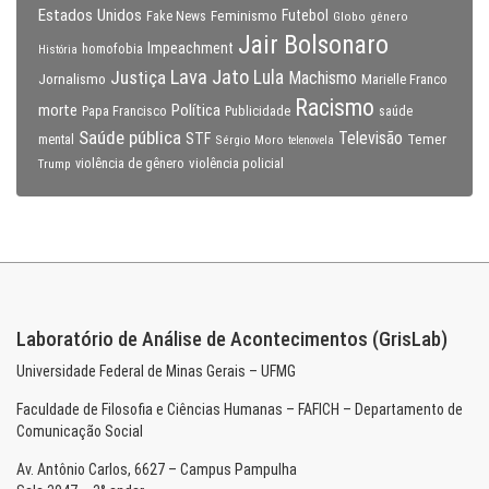
Estados Unidos
Feminismo
Futebol
Fake News
Globo
gênero
Jair Bolsonaro
Impeachment
homofobia
História
Lava Jato
Justiça
Lula
Machismo
Jornalismo
Marielle Franco
Racismo
morte
Política
Papa Francisco
Publicidade
saúde
Saúde pública
Televisão
STF
Temer
mental
Sérgio Moro
telenovela
violência policial
Trump
violência de gênero
Laboratório de Análise de Acontecimentos (GrisLab)
Universidade Federal de Minas Gerais – UFMG
Faculdade de Filosofia e Ciências Humanas – FAFICH – Departamento de
Comunicação Social
Av. Antônio Carlos, 6627 – Campus Pampulha