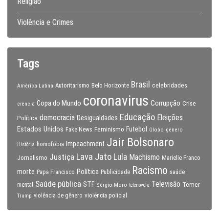
Religião
Violência e Crimes
Tags
Brasil
celebridades
Autoritarismo
Belo Horizonte
América Latina
coronavirus
Copa do Mundo
Corrupção
Crise
ciência
Educação
Eleições
democracia
Política
Desigualdades
Estados Unidos
Feminismo
Futebol
Fake News
Globo
gênero
Jair Bolsonaro
Impeachment
homofobia
História
Lava Jato
Justiça
Lula
Machismo
Jornalismo
Marielle Franco
Racismo
morte
Política
Papa Francisco
Publicidade
saúde
Saúde pública
Televisão
STF
Temer
mental
Sérgio Moro
telenovela
violência policial
Trump
violência de gênero