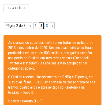
LER A ANÁLISE
Página 2 de 3
«
1
2
3
»
As análises de acontecimento foram feitas de outubro de
2013 a dezembro de 2020. Nesses quase oito anos foram
produzidas em torno de 500 análises, divulgadas também
nos perfis do GrisLab em três redes sociais (Facebook,
Twitter e Instagram). As análises estão agrupadas nas
categorias abaixo.
O GrisLab recebeu financiamento do CNPq e Fapemig, em
suas duas fases – I e II. Uma síntese de nosso trabalho nos
últimos quatro anos é apresentada no Relatório Final
GrisLab – Fase II.
> baixar relatório (PDF)