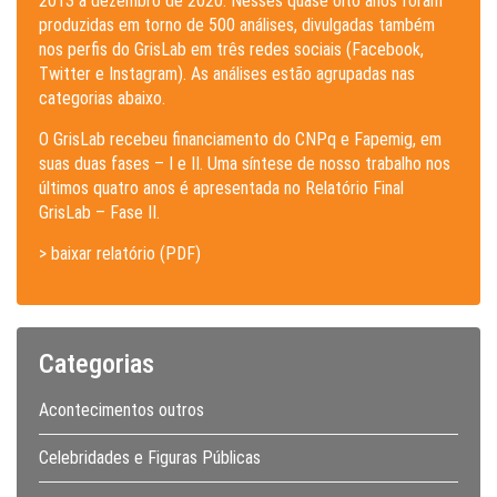
2013 a dezembro de 2020. Nesses quase oito anos foram
produzidas em torno de 500 análises, divulgadas também
nos perfis do GrisLab em três redes sociais (Facebook,
Twitter e Instagram). As análises estão agrupadas nas
categorias abaixo.
O GrisLab recebeu financiamento do CNPq e Fapemig, em
suas duas fases – I e II. Uma síntese de nosso trabalho nos
últimos quatro anos é apresentada no Relatório Final
GrisLab – Fase II.
> baixar relatório (PDF)
Categorias
Acontecimentos outros
Celebridades e Figuras Públicas