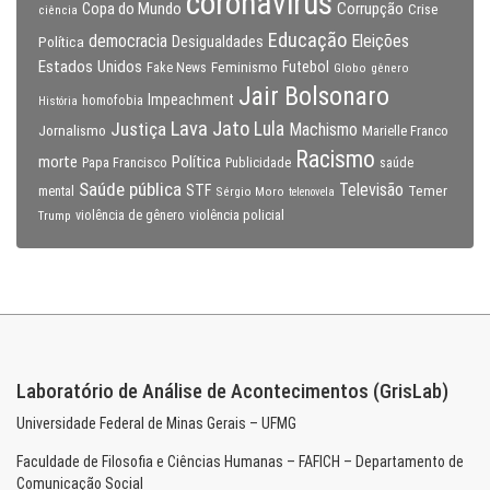
coronavirus
Copa do Mundo
Corrupção
Crise
ciência
Educação
Eleições
democracia
Política
Desigualdades
Estados Unidos
Feminismo
Futebol
Fake News
Globo
gênero
Jair Bolsonaro
Impeachment
homofobia
História
Lava Jato
Justiça
Lula
Machismo
Jornalismo
Marielle Franco
Racismo
morte
Política
Papa Francisco
Publicidade
saúde
Saúde pública
Televisão
STF
Temer
mental
Sérgio Moro
telenovela
violência policial
Trump
violência de gênero
Laboratório de Análise de Acontecimentos (GrisLab)
Universidade Federal de Minas Gerais – UFMG
Faculdade de Filosofia e Ciências Humanas – FAFICH – Departamento de
Comunicação Social