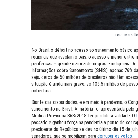
Foto: Marcello
No Brasil, o déficit no acesso ao saneamento básico apr
regionais que assolam o país: o acesso é menor entre 
periféricas – grande maioria de negros e indígenas. D
Informações sobre Saneamento (SNIS), apenas 76% da p
seja, cerca de 50 milhões de brasileiros não têm aces
situação é ainda mais grave: só 105,5 milhões de pess
cobertura.
Diante das disparidades, e em meio à pandemia, o Con
saneamento no Brasil. A matéria foi apresentada pelo
Medida Provisória 868/2018 ter perdido a validade. O
passado e ganhou força na pandemia a ponto de ser 
presidente da República se deu no último dia 15 de ju
senadores, que se mobilizam para
derrubar os vetos
.