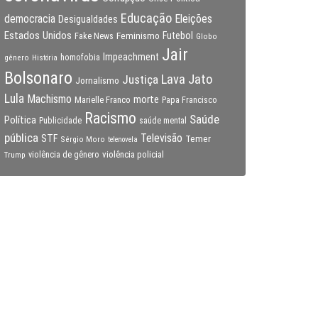
Educação
Eleições
democracia
Desigualdades
Estados Unidos
Feminismo
Futebol
Fake News
Globo
Jair
Impeachment
gênero
homofobia
História
Bolsonaro
Lava Jato
Justiça
Jornalismo
Lula
Machismo
morte
Marielle Franco
Papa Francisco
Racismo
Saúde
Política
Publicidade
saúde mental
pública
Televisão
STF
Temer
Sérgio Moro
telenovela
violência policial
Trump
violência de gênero