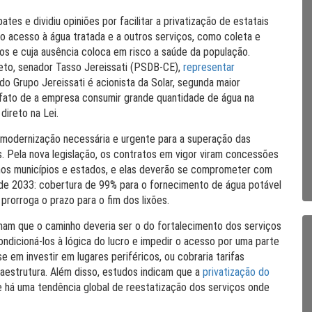
tes e dividiu opiniões por facilitar a privatização de estatais
 do acesso à água tratada e a outros serviços, como coleta e
os e cuja ausência coloca em risco a saúde da população.
jeto, senador Tasso Jereissati (PSDB-CE),
representar
do Grupo Jereissati é acionista da Solar, segunda maior
o fato de a empresa consumir grande quantidade de água na
direto na Lei.
 modernização necessária e urgente para a superação das
. Pela nova legislação, os contratos em vigor viram concessões
nos municípios e estados, e elas deverão se comprometer com
 de 2033: cobertura de 99% para o fornecimento de água potável
rorroga o prazo para o fim dos lixões.
mam que o caminho deveria ser o do fortalecimento dos serviços
ondicioná-los à lógica do lucro e impedir o acesso por uma parte
se em investir em lugares periféricos, ou cobraria tarifas
aestrutura. Além disso, estudos indicam que a
privatização do
 há uma tendência global de reestatização dos serviços onde