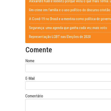
Alexandre Kalil é reeleito porque virou o que mais temia: 
Um crime em família e o uso político do discurso cristão
A Covid-19 no Brasil e a mentira como política de govern
Segurança: uma agenda que ganha cada vez mais voto
Representação LGBT nas Eleições de 2020
Comente
Nome
E-Mail
Comentário