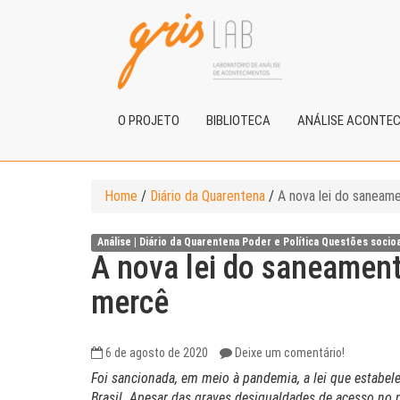
O PROJETO
BIBLIOTECA
ANÁLISE ACONTE
Home
/
Diário da Quarentena
/
A nova lei do saneam
Análise |
Diário da Quarentena
Poder e Política
Questões socio
A nova lei do saneament
mercê
6 de agosto de 2020
Deixe um comentário!
Foi sancionada, em meio à pandemia, a lei que estabe
Brasil. Apesar das graves desigualdades de acesso no paí