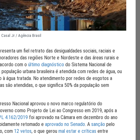
 Casal Jr / Agência Brasil
esenta um fiel retrato das desigualdades sociais, raciais e
moradores das regiões Norte e Nordeste e das áreas rurais e
e acordo com o
último diagnóstico
do Sistema Nacional de
opulação urbana brasileira é atendida com redes de água, ou
so à água tratada. No atendimento por redes de esgotos a
oas são atendidas, o que significa 50% da população sem
gresso Nacional aprovou o novo marco regulatório do
 governo como Projeto de Lei ao Congresso em 2019, após a
PL 4.162/2019
foi aprovado na Câmara em dezembro do ano
rapidamente retomado e
aprovado no Senado
. A
sanção
pelo
lho, com
12 vetos
, o que gerou
mal estar
e
críticas
entre