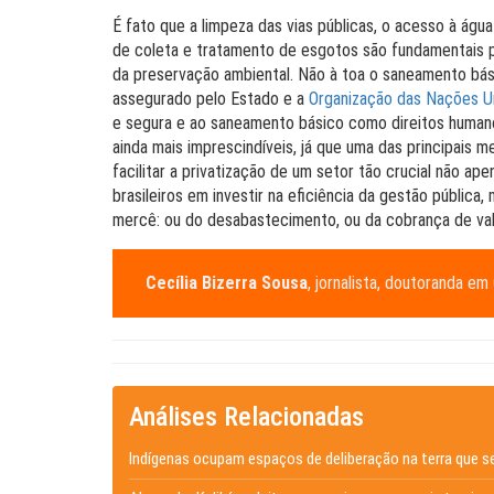
É fato que a limpeza das vias públicas, o acesso à ág
de coleta e tratamento de esgotos são fundamentais p
da preservação ambiental. Não à toa o saneamento bási
assegurado pelo Estado e a
Organização das Nações Un
e segura e ao saneamento básico como direitos human
ainda mais imprescindíveis, já que uma das principais 
facilitar a privatização de um setor tão crucial não a
brasileiros em investir na eficiência da gestão pública
mercê: ou do desabastecimento, ou da cobrança de val
Cecília Bizerra Sousa
, jornalista, doutoranda 
Análises Relacionadas
Indígenas ocupam espaços de deliberação na terra que s