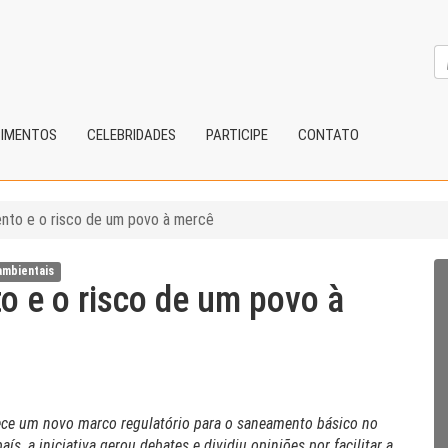
CIMENTOS
CELEBRIDADES
PARTICIPE
CONTATO
ento e o risco de um povo à mercê
ambientais
o e o risco de um povo à
lece um novo marco regulatório para o saneamento básico no
s, a iniciativa gerou debates e dividiu opiniões por facilitar a