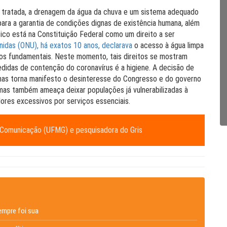
ua tratada, a drenagem da água da chuva e um sistema adequado
ara a garantia de condições dignas de existência humana, além
co está na Constituição Federal como um direito a ser
idas (ONU), há exatos 10 anos, declarava
o acesso à água limpa
os fundamentais. Neste momento, tais direitos se mostram
medidas de contenção do coronavírus é a higiene. A decisão de
penas torna manifesto o desinteresse do Congresso e do governo
, mas também ameaça deixar populações já vulnerabilizadas à
ores excessivos por serviços essenciais.
em Comunicação (UFMG) e pesquisadora do Gris
empre foi sua