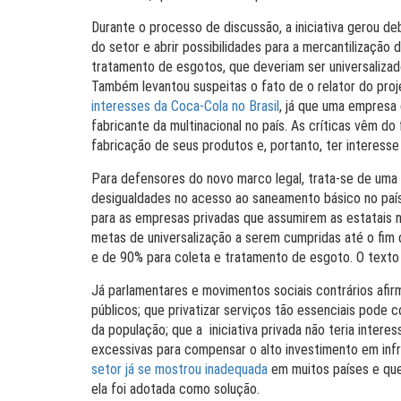
Durante o processo de discussão, a iniciativa gerou deba
do setor e abrir possibilidades para a mercantilização
tratamento de esgotos, que deveriam ser universalizad
Também levantou suspeitas o fato de o relator do pro
interesses da Coca-Cola no Brasil
, já que uma empresa 
fabricante da multinacional no país. As críticas vêm d
fabricação de seus produtos e, portanto, ter interesse 
Para defensores do novo marco legal, trata-se de uma
desigualdades no acesso ao saneamento básico no país
para as empresas privadas que assumirem as estatais 
metas de universalização a serem cumpridas até o fim
e de 90% para coleta e tratamento de esgoto. O texto p
Já parlamentares e movimentos sociais contrários afir
públicos; que privatizar serviços tão essenciais pode c
da população; que a iniciativa privada não teria interes
excessivas para compensar o alto investimento em infr
setor já se mostrou inadequada
em muitos países e que
ela foi adotada como solução.