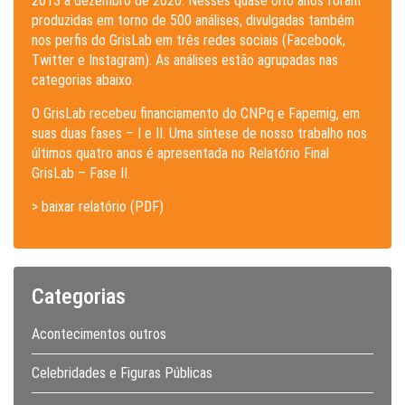
2013 a dezembro de 2020. Nesses quase oito anos foram
produzidas em torno de 500 análises, divulgadas também
nos perfis do GrisLab em três redes sociais (Facebook,
Twitter e Instagram). As análises estão agrupadas nas
categorias abaixo.
O GrisLab recebeu financiamento do CNPq e Fapemig, em
suas duas fases – I e II. Uma síntese de nosso trabalho nos
últimos quatro anos é apresentada no Relatório Final
GrisLab – Fase II.
> baixar relatório (PDF)
Categorias
Acontecimentos outros
Celebridades e Figuras Públicas