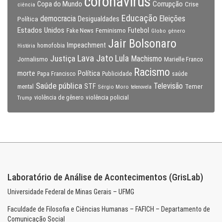
coronavirus
Copa do Mundo
Corrupção
Crise
ciência
Educação
Eleições
democracia
Política
Desigualdades
Estados Unidos
Feminismo
Futebol
Fake News
Globo
gênero
Jair Bolsonaro
Impeachment
homofobia
História
Lava Jato
Justiça
Lula
Machismo
Jornalismo
Marielle Franco
Racismo
morte
Política
Papa Francisco
Publicidade
saúde
Saúde pública
Televisão
STF
Temer
mental
Sérgio Moro
telenovela
violência policial
Trump
violência de gênero
Laboratório de Análise de Acontecimentos (GrisLab)
Universidade Federal de Minas Gerais – UFMG
Faculdade de Filosofia e Ciências Humanas – FAFICH – Departamento de
Comunicação Social