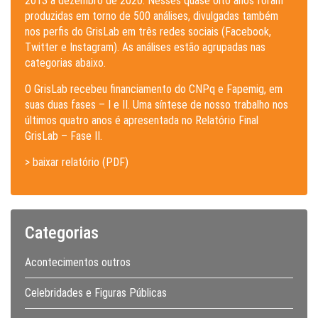
2013 a dezembro de 2020. Nesses quase oito anos foram
produzidas em torno de 500 análises, divulgadas também
nos perfis do GrisLab em três redes sociais (Facebook,
Twitter e Instagram). As análises estão agrupadas nas
categorias abaixo.
O GrisLab recebeu financiamento do CNPq e Fapemig, em
suas duas fases – I e II. Uma síntese de nosso trabalho nos
últimos quatro anos é apresentada no Relatório Final
GrisLab – Fase II.
> baixar relatório (PDF)
Categorias
Acontecimentos outros
Celebridades e Figuras Públicas