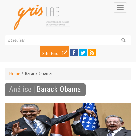
Toggle
navigati
Site Gris
Home
/
Barack Obama
Análise |
Barack Obama