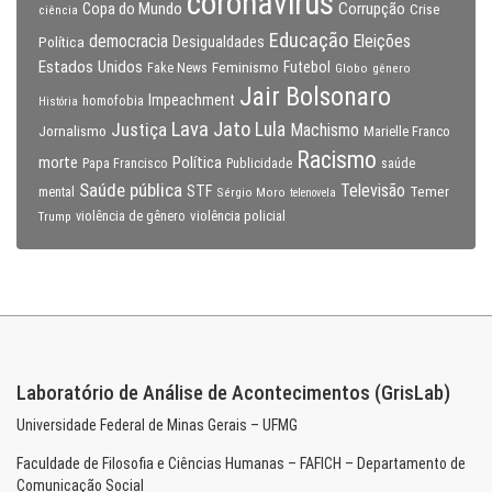
coronavirus
Copa do Mundo
Corrupção
Crise
ciência
Educação
Eleições
democracia
Política
Desigualdades
Estados Unidos
Feminismo
Futebol
Fake News
Globo
gênero
Jair Bolsonaro
Impeachment
homofobia
História
Lava Jato
Justiça
Lula
Machismo
Jornalismo
Marielle Franco
Racismo
morte
Política
Papa Francisco
Publicidade
saúde
Saúde pública
Televisão
STF
Temer
mental
Sérgio Moro
telenovela
violência policial
Trump
violência de gênero
Laboratório de Análise de Acontecimentos (GrisLab)
Universidade Federal de Minas Gerais – UFMG
Faculdade de Filosofia e Ciências Humanas – FAFICH – Departamento de
Comunicação Social