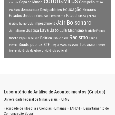
coronavirus
Copa do Mundo
Corrupção
Crise
ciência
Educação
Eleições
democracia
Política
Desigualdades
Estados Unidos
Feminismo
Futebol
Fake News
Globo
gênero
Jair Bolsonaro
Impeachment
homofobia
História
Lava Jato
Justiça
Lula
Machismo
Jornalismo
Marielle Franco
Racismo
morte
Política
Papa Francisco
Publicidade
saúde
Saúde pública
Televisão
STF
Temer
mental
Sérgio Moro
telenovela
violência policial
Trump
violência de gênero
Laboratório de Análise de Acontecimentos (GrisLab)
Universidade Federal de Minas Gerais – UFMG
Faculdade de Filosofia e Ciências Humanas – FAFICH – Departamento de
Comunicação Social