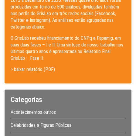
2013 a dezembro de 2020. Nesses quase oito anos foram
produzidas em torno de 500 análises, divulgadas também
nos perfis do GrisLab em três redes sociais (Facebook,
Twitter e Instagram). As análises estão agrupadas nas
categorias abaixo.
O GrisLab recebeu financiamento do CNPq e Fapemig, em
suas duas fases – I e II. Uma síntese de nosso trabalho nos
últimos quatro anos é apresentada no Relatório Final
GrisLab – Fase II.
> baixar relatório (PDF)
Categorias
Acontecimentos outros
Celebridades e Figuras Públicas