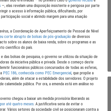
tenham sido efetivadas — no primeiro caso o
governo recuou
e
s
—, elas revelam uma disposição insistente e perigosa por parte
tringir o acesso à informação pública, dificultando, por
a participação social e abrindo margem para uma atuação
avírus, a Coordenação de Aperfeiçoamento de Pessoal de Nível
u corte abrupto de bolsas de pós-graduação
de diversos
cto sobre os alunos de baixa renda, sobre os programas e as
to científico do país.
e das bolsas de pesquisa, o governo se utilizou da situação de
hadoras da iniciativa pública e privada. Desde o começo deste
emitir funcionários públicos concursados de todas as esferas,
 a
PEC 186, conhecida como PEC Emergencial
, que propõe a
ederais, além de atacar a estabilidade dos servidores. O projeto
 calamidade pública. Por ora, a emenda está em análise no
 governo chegou a baixar um medida provisória liberando as
 por até quatro meses
. A justificativa seria de evitar o
r. Vários setores da sociedade civil se posicionaram contra a