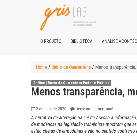
O PROJETO
BIBLIOTECA
ANÁLISE ACONTE
Home
/
Diário da Quarentena
/
Menos transparência,
Análise |
Diário da Quarentena
Poder e Política
Menos transparência, me
3 de abril de 2020
Deixe um comentário!
A tentativa de alteração na Lei de Acesso à Informação
de mudanças na legislação trabalhista mostram que as
estão cheias de armadilhas e vão no sentido contrário a