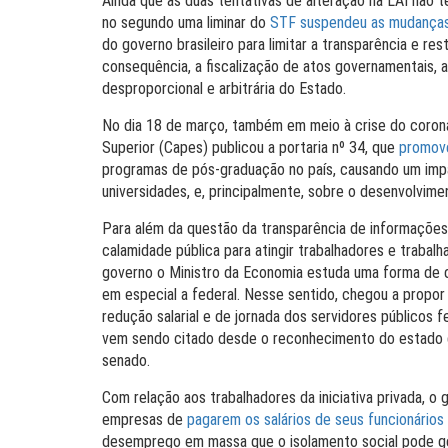
Ainda que as duas tentativas de alteração na LAI não 
no segundo uma liminar do
STF suspendeu as mudança
do governo brasileiro para limitar a transparência e res
consequência, a fiscalização de atos governamentais, 
desproporcional e arbitrária do Estado.
No dia 18 de março, também em meio à crise do coron
Superior (Capes) publicou a portaria nº 34, que
promove
programas de pós-graduação no país, causando um impa
universidades, e, principalmente, sobre o desenvolvimen
Para além da questão da transparência de informações 
calamidade pública para atingir trabalhadores e trabal
governo o Ministro da Economia estuda uma forma de d
em especial a federal. Nesse sentido, chegou a propor
redução salarial e de jornada dos servidores públicos f
vem sendo citado desde o reconhecimento do estado de
senado.
Com relação aos trabalhadores da iniciativa privada, o
empresas de
pagarem os salários de seus funcionários
desemprego em massa que o isolamento social pode gera