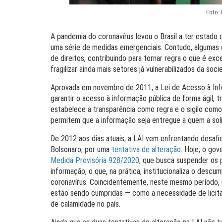
Foto: 
A pandemia do coronavírus levou o Brasil a ter estado
uma série de medidas emergenciais. Contudo, algumas d
de direitos, contribuindo para tornar regra o que é exce
fragilizar ainda mais setores já vulnerabilizados da soci
Aprovada em novembro de 2011, a Lei de Acesso à Infor
garantir o acesso à informação pública de forma ágil, 
estabelece a transparência como regra e o sigilo com
permitem que a informação seja entregue a quem a soli
De 2012 aos dias atuais, a LAI vem enfrentando desafi
Bolsonaro, por uma
tentativa de alteração
. Hoje, o gov
Medida Provisória 928/2020
, que busca suspender os 
informação, o que, na prática, institucionaliza o des
coronavírus. Coincidentemente, neste mesmo período, um
estão sendo cumpridas — como a necessidade de licit
de calamidade no país.