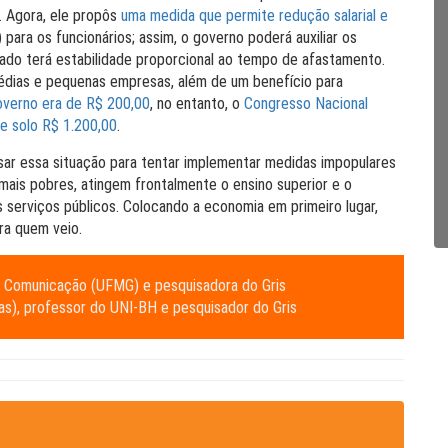
. Agora, ele propôs
uma medida que permite redução salarial e
para os funcionários; assim, o governo poderá auxiliar os
ado terá estabilidade proporcional ao tempo de afastamento.
médias e pequenas empresas, além de um benefício para
overno era de R$ 200,00
, no entanto, o
Congresso Nacional
e solo R$ 1.200,00
.
usar essa situação para tentar implementar medidas impopulares
 mais pobres, atingem frontalmente o ensino superior e o
serviços públicos. Colocando a economia em primeiro lugar,
ara quem veio.
em Comunicação (UFMG) e pesquisadora do Gris
s), professor do UNI-BH e pesquisador do Gris