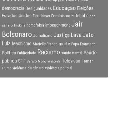
Educação
Eleições
democracia
Desigualdades
Estados Unidos
Feminismo
Futebol
Fake News
Globo
Jair
Impeachment
gênero
homofobia
História
Bolsonaro
Lava Jato
Justiça
Jornalismo
Lula
Machismo
morte
Marielle Franco
Papa Francisco
Racismo
Saúde
Política
Publicidade
saúde mental
pública
Televisão
STF
Temer
Sérgio Moro
telenovela
violência policial
Trump
violência de gênero