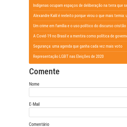
Indígenas ocupam espaços de deliberação na terra que s
Alexandre Kalil é reeleito porque virou o que mais temia: 
Um crime em família e o uso político do discurso cristão
A Covid-19 no Brasil e a mentira como política de govern
Segurança: uma agenda que ganha cada vez mais voto
Representação LGBT nas Eleições de 2020
Comente
Nome
E-Mail
Comentário