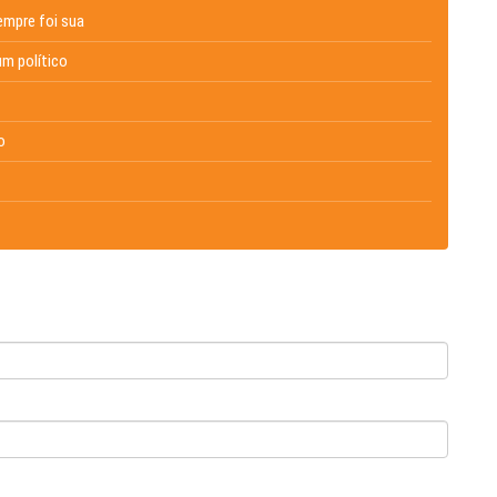
empre foi sua
um político
o