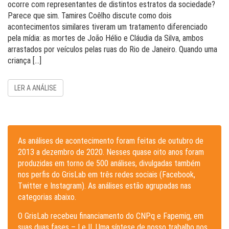
ocorre com representantes de distintos estratos da sociedade?
Parece que sim. Tamires Coêlho discute como dois
acontecimentos similares tiveram um tratamento diferenciado
pela mídia: as mortes de João Hélio e Cláudia da Silva, ambos
arrastados por veículos pelas ruas do Rio de Janeiro. Quando uma
criança […]
LER A ANÁLISE
As análises de acontecimento foram feitas de outubro de
2013 a dezembro de 2020. Nesses quase oito anos foram
produzidas em torno de 500 análises, divulgadas também
nos perfis do GrisLab em três redes sociais (Facebook,
Twitter e Instagram). As análises estão agrupadas nas
categorias abaixo.
O GrisLab recebeu financiamento do CNPq e Fapemig, em
suas duas fases – I e II. Uma síntese de nosso trabalho nos