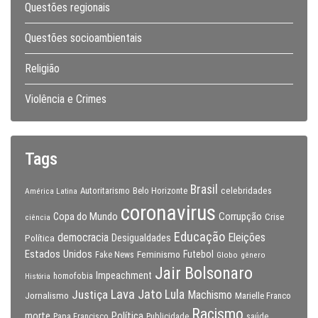
Questões regionais
Questões socioambientais
Religião
Violência e Crimes
Tags
Brasil
celebridades
Autoritarismo
Belo Horizonte
América Latina
coronavirus
Copa do Mundo
Corrupção
Crise
ciência
Educação
Eleições
democracia
Política
Desigualdades
Estados Unidos
Feminismo
Futebol
Fake News
Globo
gênero
Jair Bolsonaro
Impeachment
homofobia
História
Lava Jato
Justiça
Lula
Machismo
Jornalismo
Marielle Franco
Racismo
morte
Política
Papa Francisco
Publicidade
saúde