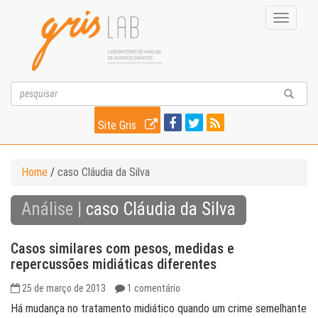
Toggle
navigati
Site Gris
Home
/
caso Cláudia da Silva
Análise |
caso Cláudia da Silva
Casos similares com pesos, medidas e
repercussões midiáticas diferentes
25 de março de 2013
1 comentário
Há mudança no tratamento midiático quando um crime semelhante