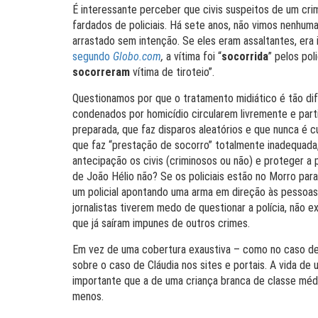
É interessante perceber que civis suspeitos de um cr
fardados de policiais. Há sete anos, não vimos nenhuma
arrastado sem intenção. Se eles eram assaltantes, era 
segundo
Globo.com
,
a vítima foi “
socorrida
” pelos pol
socorreram
vítima de tiroteio”.
Questionamos por que o tratamento midiático é tão dif
condenados por homicídio circularem livremente e part
preparada, que faz disparos aleatórios e que nunca é c
que faz “prestação de socorro” totalmente inadequada
antecipação os civis (criminosos ou não) e proteger a 
de João Hélio não? Se os policiais estão no Morro par
um policial apontando uma arma em direção às pessoas
jornalistas tiverem medo de questionar a polícia, não 
que já saíram impunes de outros crimes.
Em vez de uma cobertura exaustiva – como no caso de 
sobre o caso de Cláudia nos sites e portais. A vida de
importante que a de uma criança branca de classe média?
menos.