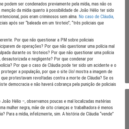
ime podem ser condenados previamente pela mídia, mas não os
 menção da mídia quanto à possibilidade de João Hélio ter sido
intencional, pois eram criminosos sem alma.
No caso de Cláudia,
iciais após ser “baleada em um tiroteio”; “três policiais que
erente. Por que não questionar a PM sobre policiais
iciparem de operações? Por que não questionar uma polícia mal
ulpada durante os tiroteios? Por que não questionar uma polícia
, desautorizada e negligente? Por que condenar por
polícia? Por que o caso de Cláudia pode ter sido um acidente e o
a proteger a população, por que o site
Uol
mostra a imagem de
 que protestavam revoltadas contra a morte de Cláudia? Se os
existe democracia e não haverá cobrança pela punição de policiais
João Hélio –, observamos poucas e mal localizadas matérias
 uma mulher negra, mãe de oito crianças e trabalhadora é menos
 Para a mídia, infelizmente, sim. A história de Cláudia “vende”