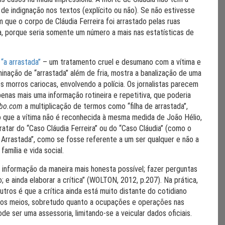
e indignação nos textos (explícito ou não). Se não estivesse
que o corpo de Cláudia Ferreira foi arrastado pelas ruas
a, porque seria somente um número a mais nas estatísticas de
 “a arrastada”
– um tratamento cruel e desumano com a vítima e
inação de “arrastada” além de fria, mostra a banalização de uma
 morros cariocas, envolvendo a polícia. Os jornalistas parecem
penas mais uma informação rotineira e repetitiva, que poderia
bo.com
a multiplicação de termos como “filha de arrastada”,
do que a vítima não é reconhecida à mesma medida de João Hélio,
tratar do “Caso Cláudia Ferreira” ou do “Caso Cláudia” (como o
a Arrastada”, como se fosse referente a um ser qualquer e não a
amília e vida social.
ir informação da maneira mais honesta possível; fazer perguntas
 ainda elaborar a crítica” (WOLTON, 2012, p.207). Na prática,
ros é que a crítica ainda está muito distante do cotidiano
a pelos meios, sobretudo quanto a ocupações e operações nas
de ser uma assessoria, limitando-se a veicular dados oficiais.