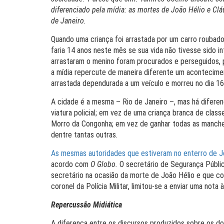
diferenciado pela mídia: as mortes de João Hélio e Clá
de Janeiro.
Quando uma criança foi arrastada por um carro roubado
faria 14 anos neste mês se sua vida não tivesse sido 
arrastaram o menino foram procurados e perseguidos, p
a mídia repercute de maneira diferente um aconteciment
arrastada dependurada a um veículo e morreu no dia 1
A cidade é a mesma – Rio de Janeiro –, mas há diferenç
viatura policial; em vez de uma criança branca de class
Morro da Congonha; em vez de ganhar todas as manchete
dentre tantas outras.
As mesmas autoridades que estiveram no enterro de Jo
acordo com
O Globo.
O secretário de Segurança Públic
secretário na ocasião da morte de João Hélio e que 
coronel da Polícia Militar, limitou-se a enviar uma nota
Repercussão Midiática
A diferença entre os discursos produzidos sobre os do