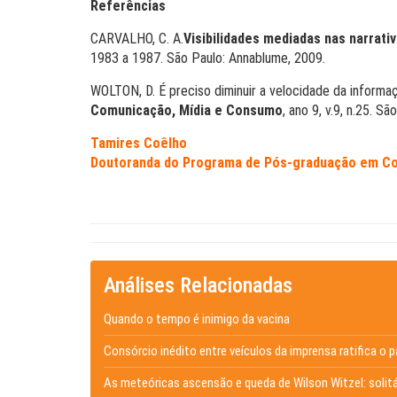
Referências
CARVALHO, C. A.
Visibilidades mediadas nas narrativ
1983 a 1987. São Paulo: Annablume, 2009.
WOLTON, D. É preciso diminuir a velocidade da informação
Comunicação, Mídia e Consumo
, ano 9, v.9, n.25. S
Tamires Coêlho
Doutoranda do Programa de Pós-graduação em Co
Análises Relacionadas
Quando o tempo é inimigo da vacina
Consórcio inédito entre veículos da imprensa ratifica o
As meteóricas ascensão e queda de Wilson Witzel: solit