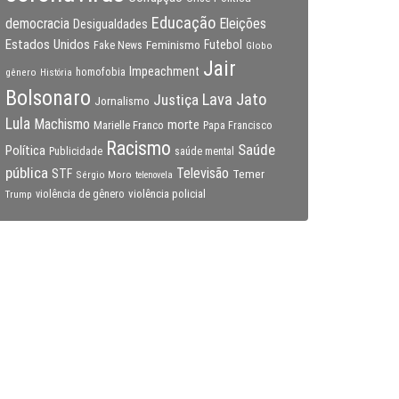
Educação
Eleições
democracia
Desigualdades
Estados Unidos
Feminismo
Futebol
Fake News
Globo
Jair
Impeachment
gênero
homofobia
História
Bolsonaro
Lava Jato
Justiça
Jornalismo
Lula
Machismo
morte
Marielle Franco
Papa Francisco
Racismo
Saúde
Política
Publicidade
saúde mental
pública
Televisão
STF
Temer
Sérgio Moro
telenovela
violência policial
Trump
violência de gênero