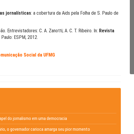
as jornalísticas
: a cobertura da Aids pela Folha de S. Paulo de
. Entrevistadores: C. A. Zanotti; A. C. T. Ribeiro. In:
Revista
ão Paulo: ESPM, 2012.
municação Social da UFMG
 papel do jornalismo em uma democracia
ário, o governador carioca amarga seu pior momento