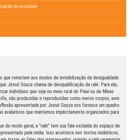
 atuação da sociedade
s que remetem aos modos de invisibilização da desigualdade
 que Jessé Souza chama de desqualificação da ralé. Para ele,
rizar indivíduos que seja no meio rural do Piauí ou de Minas
cife, são produzidas e reproduzidas como meros corpos, sem
A reflexão apresentada por Jessé Souza nos fornece um quadro
s avaliativos que mantemos implicitamente organizados para
e de modo geral, a “ralé” tem sua fala excluída do espaço de
presentado pela mídia. Isso acontece nos textos midiáticos,
em trazer as falas dos interessados; quando a ralé raramente