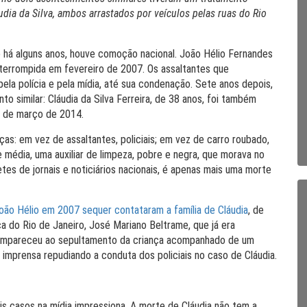
udia da Silva, ambos arrastados por veículos pelas ruas do Rio
 há alguns anos, houve comoção nacional. João Hélio Fernandes
interrompida em fevereiro de 2007. Os assaltantes que
ela polícia e pela mídia, até sua condenação. Sete anos depois,
o similar: Cláudia da Silva Ferreira, de 38 anos, foi também
6 de março de 2014.
as: em vez de assaltantes, policiais; em vez de carro roubado,
e média, uma auxiliar de limpeza, pobre e negra, que morava no
s de jornais e noticiários nacionais, é apenas mais uma morte
ão Hélio em 2007 sequer contataram a família de Cláudia
, de
a do Rio de Janeiro, José Mariano Beltrame, que já era
compareceu ao sepultamento da criança acompanhado de um
 à imprensa repudiando a conduta dos policiais no caso de Cláudia.
is casos na mídia impressiona. A morte de Cláudia não tem a