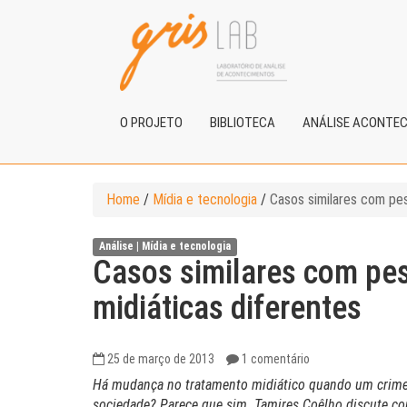
O PROJETO
BIBLIOTECA
ANÁLISE ACONTE
Home
/
Mídia e tecnologia
/
Casos similares com pe
Análise |
Mídia e tecnologia
Casos similares com pe
midiáticas diferentes
25 de março de 2013
1 comentário
Há mudança no tratamento midiático quando um crime 
sociedade? Parece que sim. Tamires Coêlho discute c