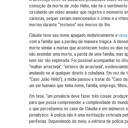
comoção da morte de João Hélio, não há o sentimento d
circulando um vídeo amador que registra o momento em 
cariocas, sequer seriam mencionados o crime e a vítim
mortes durante “tiroteios” nos morros do Rio.
Cláudia teve seu nome apagado midiaticamente e
virou
com a família que a perdeu de maneira trágica. A denom
morte similar a muitas que acontecem todos os dias nos
não assimilar uma morte, a perda de uma família, mas a
nem ser tão explorada. Foi possível acompanhar no
Glo
“mulher arrastada”, “enterro de arrastada”, evidencian
anulando-se aí qualquer direito à cidadania. Em vez de 
“Caso João Hélio”), a mídia passou a tratar do “Caso d
um ser humano que tinha nome, família, emprego, filhos, f
Em tese, “um jornalista deve fazer três coisas: produz
para que possa compreender a complexidade do mundo; e
o que percebemos no caso de Cláudia e em inúmeros out
jornalístico. A polícia não é uma instituição criticad
periferias. Dependendo do meio, a editoria de polícia po