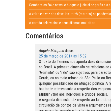
Combate às fake news: o bloqueio judicial de perfis e a
A volta e a vez dos drive-ins: retrô (restrito) na pandemia
A corrida pela vacina e seus dilemas mal-ditos
Comentários
Angela Marques
disse:
25 de março de 2014 às 15:32
O texto de Tamires nos aponta duas dimensõe
no Brasil. A primeira dimensão se relaciona ao
“Gentinha” ou “ralé” são adjetivos para caracte
Gerais, ou no meio urbano de São Paulo ou Re
qualquer possibilidade de atuação política. 
bastante interessante a respeito dos esquema
atribuir valor aos indivíduos e grupos sociais.
A segunda dimensão diz respeito ao fato de qu
circulação de pontos de vista e argumentos re
por exemplo, quando o texto não se preocupa 