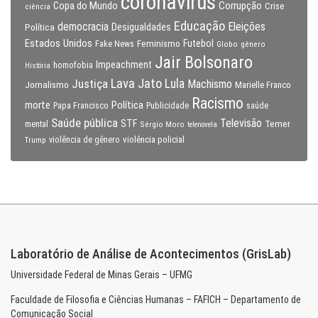
coronavirus
Copa do Mundo
Corrupção
Crise
ciência
Educação
Eleições
democracia
Política
Desigualdades
Estados Unidos
Feminismo
Futebol
Fake News
Globo
gênero
Jair Bolsonaro
Impeachment
homofobia
História
Lava Jato
Justiça
Lula
Machismo
Jornalismo
Marielle Franco
Racismo
morte
Política
Papa Francisco
Publicidade
saúde
Saúde pública
Televisão
STF
Temer
mental
Sérgio Moro
telenovela
violência policial
Trump
violência de gênero
Laboratório de Análise de Acontecimentos (GrisLab)
Universidade Federal de Minas Gerais – UFMG
Faculdade de Filosofia e Ciências Humanas – FAFICH – Departamento de
Comunicação Social