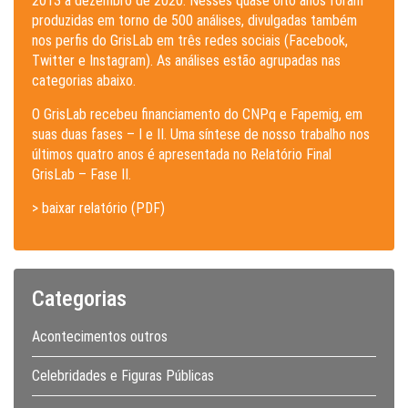
2013 a dezembro de 2020. Nesses quase oito anos foram
produzidas em torno de 500 análises, divulgadas também
nos perfis do GrisLab em três redes sociais (Facebook,
Twitter e Instagram). As análises estão agrupadas nas
categorias abaixo.
O GrisLab recebeu financiamento do CNPq e Fapemig, em
suas duas fases – I e II. Uma síntese de nosso trabalho nos
últimos quatro anos é apresentada no Relatório Final
GrisLab – Fase II.
> baixar relatório (PDF)
Categorias
Acontecimentos outros
Celebridades e Figuras Públicas