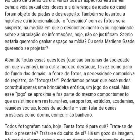
No caso de Stênio Garcia, vários outros aspectos entram em
cena: a vida sexual dos idosos e a diferença de idade do casal
foram objeto de piadas e desrespeito. Também se levantou a
hipótese da intencionalidade: o “descuido” com as fotos seria
suspeito, na medida em que o desconhecimento e/ou ingenuidade
sobre a circulação de informações, hoje, não se justificam. Stênio
estaria querendo ganhar espaço na mídia? Ou seria Marilene Saade
querendo se projetar?
Além de todas essas questões (que são sintomas da sociedade
em que vivemos), uma outra merece destaque, talvez como pano
de fundo das demais: a febre de fotos, a necessidade compulsiva
de registro, de “fotografar”. Poderíamos pensar que esse nudes
constitui apenas uma brincadeira erótica, um jogo do casal. Mas
esse “jogo” se aproxima e faz parte do mesmo comportamento
que assistimos em restaurantes, aeroportos, estádios, academias,
reuniões sociais, locais de acidente – sem falar de cenas
prosaicas como dormir, comer, ir ao banheiro.
Todos fotografam tudo, hoje. Tanta foto é para quê? Trata-se de
fixar o presente? Trata-se do culto de si? Há um gozo da imagem,