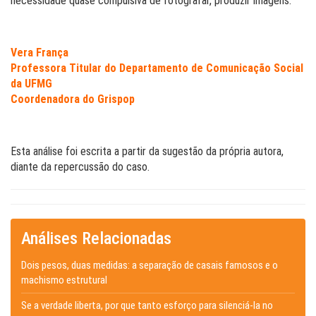
necessidade quase compulsiva de fotografar, produzir imagens.
Vera França
P
rofessora Titular do Departamento de Comunicação Social
da UFMG
Coordenadora do Grispop
Esta análise foi escrita a partir da sugestão da própria autora,
diante da repercussão do caso.
Análises Relacionadas
Dois pesos, duas medidas: a separação de casais famosos e o
machismo estrutural
Se a verdade liberta, por que tanto esforço para silenciá-la no