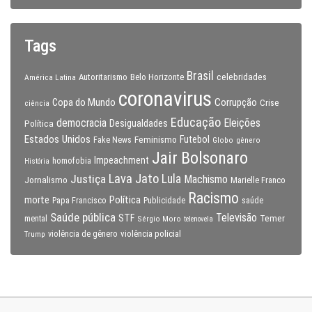
Tags
Brasil
celebridades
Autoritarismo
Belo Horizonte
América Latina
coronavirus
Copa do Mundo
Corrupção
Crise
ciência
Educação
Eleições
democracia
Política
Desigualdades
Estados Unidos
Feminismo
Futebol
Fake News
Globo
gênero
Jair Bolsonaro
Impeachment
homofobia
História
Lava Jato
Justiça
Lula
Machismo
Jornalismo
Marielle Franco
Racismo
morte
Política
Papa Francisco
Publicidade
saúde
Saúde pública
Televisão
STF
Temer
mental
Sérgio Moro
telenovela
violência policial
Trump
violência de gênero