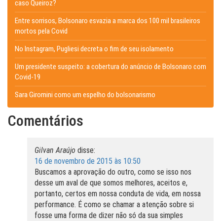
caso Queiroz?
Entre sorrisos, Bolsonaro esvazia a marca dos 100 mil brasileiros
mortos pela Covid
No Instagram, Pugliesi decreta o fim de seu isolamento
Um presidente suspeito: a cobertura do anúncio de Bolsonaro com
Covid-19
Sara Giromini como um espelho do bolsonarismo
Comentários
Gilvan Araújo
disse:
16 de novembro de 2015 às 10:50
Buscamos a aprovação do outro, como se isso nos
desse um aval de que somos melhores, aceitos e,
portanto, certos em nossa conduta de vida, em nossa
performance. É como se chamar a atenção sobre si
fosse uma forma de dizer não só da sua simples