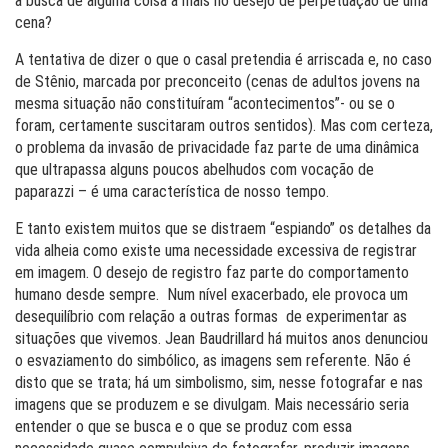
a busca de alguma coisa a mais no desejo de perpetuação de uma
cena?
A tentativa de dizer o que o casal pretendia é arriscada e, no caso
de Stênio, marcada por preconceito (cenas de adultos jovens na
mesma situação não constituíram “acontecimentos”- ou se o
foram, certamente suscitaram outros sentidos). Mas com certeza,
o problema da invasão de privacidade faz parte de uma dinâmica
que ultrapassa alguns poucos abelhudos com vocação de
paparazzi – é uma característica de nosso tempo.
E tanto existem muitos que se distraem “espiando” os detalhes da
vida alheia como existe uma necessidade excessiva de registrar
em imagem. O desejo de registro faz parte do comportamento
humano desde sempre. Num nível exacerbado, ele provoca um
desequilíbrio com relação a outras formas de experimentar as
situações que vivemos. Jean Baudrillard há muitos anos denunciou
o esvaziamento do simbólico, as imagens sem referente. Não é
disto que se trata; há um simbolismo, sim, nesse fotografar e nas
imagens que se produzem e se divulgam. Mais necessário seria
entender o que se busca e o que se produz com essa