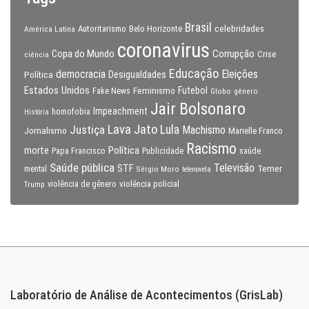
Brasil
celebridades
Autoritarismo
Belo Horizonte
América Latina
coronavirus
Copa do Mundo
Corrupção
Crise
ciência
Educação
Eleições
democracia
Política
Desigualdades
Estados Unidos
Feminismo
Futebol
Fake News
Globo
gênero
Jair Bolsonaro
Impeachment
homofobia
História
Lava Jato
Justiça
Lula
Machismo
Jornalismo
Marielle Franco
Racismo
morte
Política
Papa Francisco
Publicidade
saúde
Saúde pública
Televisão
STF
Temer
mental
Sérgio Moro
telenovela
violência policial
Trump
violência de gênero
Laboratório de Análise de Acontecimentos (GrisLab)