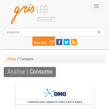
Toggle
navigati
Site Gris
Home
/
Consumo
Análise |
Consumo