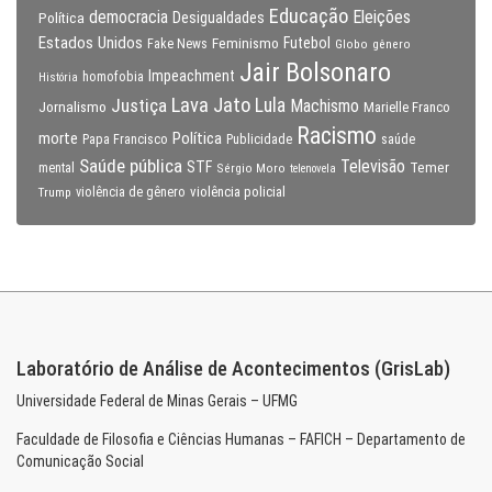
Educação
Eleições
democracia
Política
Desigualdades
Estados Unidos
Feminismo
Futebol
Fake News
Globo
gênero
Jair Bolsonaro
Impeachment
homofobia
História
Lava Jato
Justiça
Lula
Machismo
Jornalismo
Marielle Franco
Racismo
morte
Política
Papa Francisco
Publicidade
saúde
Saúde pública
Televisão
STF
Temer
mental
Sérgio Moro
telenovela
violência policial
Trump
violência de gênero
Laboratório de Análise de Acontecimentos (GrisLab)
Universidade Federal de Minas Gerais – UFMG
Faculdade de Filosofia e Ciências Humanas – FAFICH – Departamento de
Comunicação Social