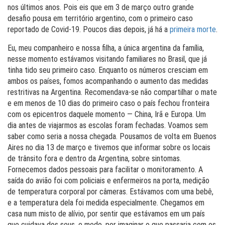
nos últimos anos. Pois eis que em 3 de março outro grande
desafio pousa em território argentino, com o primeiro caso
reportado de Covid-19. Poucos dias depois, já há a
primeira morte
.
Eu, meu companheiro e nossa filha, a única argentina da família,
nesse momento estávamos visitando familiares no Brasil, que já
tinha tido seu primeiro caso. Enquanto os números cresciam em
ambos os países, fomos acompanhando o aumento das medidas
restritivas na Argentina. Recomendava-se não compartilhar o mate
e em menos de 10 dias do primeiro caso o país fechou fronteira
com os epicentros daquele momento — China, Irã e Europa. Um
dia antes de viajarmos as escolas foram fechadas. Voamos sem
saber como seria a nossa chegada. Pousamos de volta em Buenos
Aires no dia 13 de março e tivemos que informar sobre os locais
de trânsito fora e dentro da Argentina, sobre sintomas.
Fornecemos dados pessoais para facilitar o monitoramento. A
saída do avião foi com policiais e enfermeiros na porta, medição
de temperatura corporal por câmeras. Estávamos com uma bebê,
e a temperatura dela foi medida especialmente. Chegamos em
casa num misto de alívio, por sentir que estávamos em um país
que cuidava dos seus, e medo, por imaginar o que passaria com os