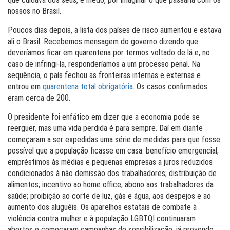
nossos no Brasil.
Poucos dias depois, a lista dos países de risco aumentou e estava
ali o Brasil. Recebemos mensagem do governo dizendo que
deveríamos ficar em quarentena por termos voltado de lá e, no
caso de infringi-la, responderíamos a um processo penal. Na
sequência, o país fechou as fronteiras internas e externas e
entrou em
quarentena total obrigatória
. Os casos confirmados
eram cerca de 200.
O presidente foi enfático em dizer que a economia pode se
reerguer, mas uma vida perdida é para sempre. Daí em diante
começaram a ser expedidas uma série de medidas para que fosse
possível que a população ficasse em casa: benefício emergencial;
empréstimos às médias e pequenas empresas a juros reduzidos
condicionados à não demissão dos trabalhadores; distribuição de
alimentos; incentivo ao home office; abono aos trabalhadores da
saúde; proibição ao corte de luz, gás e água, aos despejos e ao
aumento dos aluguéis. Os aparelhos estatais de combate à
violência contra mulher e à população LGBTQI continuaram
abertos e começaram campanhas de sensibilização, já prevendo