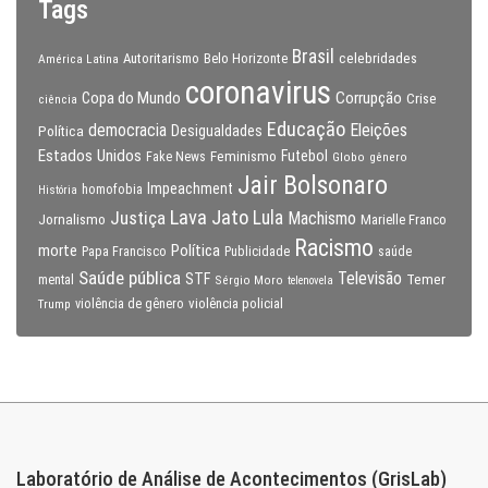
Tags
Brasil
celebridades
Autoritarismo
Belo Horizonte
América Latina
coronavirus
Copa do Mundo
Corrupção
Crise
ciência
Educação
Eleições
democracia
Política
Desigualdades
Estados Unidos
Feminismo
Futebol
Fake News
Globo
gênero
Jair Bolsonaro
Impeachment
homofobia
História
Lava Jato
Justiça
Lula
Machismo
Jornalismo
Marielle Franco
Racismo
morte
Política
Papa Francisco
Publicidade
saúde
Saúde pública
Televisão
STF
Temer
mental
Sérgio Moro
telenovela
violência policial
Trump
violência de gênero
Laboratório de Análise de Acontecimentos (GrisLab)