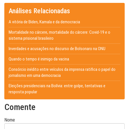
Análises Relacionadas
A vitória de Biden, Kamala e da democracia
Mortalidade no cárcere, mortalidade do cárcere: Covid-19 e o
sistema prisional brasileiro
Inverdades e acusações no discurso de Bolsonaro na ONU
Quando o tempo é inimigo da vacina
Consórcio inédito entre veículos da imprensa ratifica o papel do
jornalismo em uma democracia
Eleições presidenciais na Bolívia: entre golpe, tentativas e
resposta popular
Comente
Nome