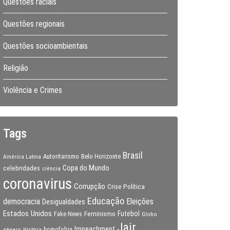
Questões raciais
Questões regionais
Questões socioambientais
Religião
Violência e Crimes
Tags
Brasil
Autoritarismo
Belo Horizonte
América Latina
Copa do Mundo
celebridades
ciência
coronavirus
Corrupção
Crise Política
Educação
Eleições
democracia
Desigualdades
Estados Unidos
Feminismo
Futebol
Fake News
Globo
Jair
Impeachment
gênero
homofobia
História