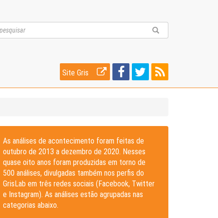
Site Gris
As análises de acontecimento foram feitas de
outubro de 2013 a dezembro de 2020. Nesses
quase oito anos foram produzidas em torno de
500 análises, divulgadas também nos perfis do
GrisLab em três redes sociais (Facebook, Twitter
e Instagram). As análises estão agrupadas nas
categorias abaixo.