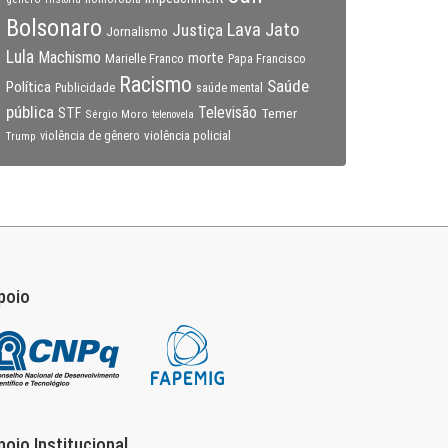
Bolsonaro
Lava Jato
Justiça
Jornalismo
Lula
Machismo
morte
Marielle Franco
Papa Francisco
Racismo
Saúde
Política
Publicidade
saúde mental
pública
Televisão
STF
Temer
Sérgio Moro
telenovela
violência policial
Trump
violência de gênero
poio
poio Institucional