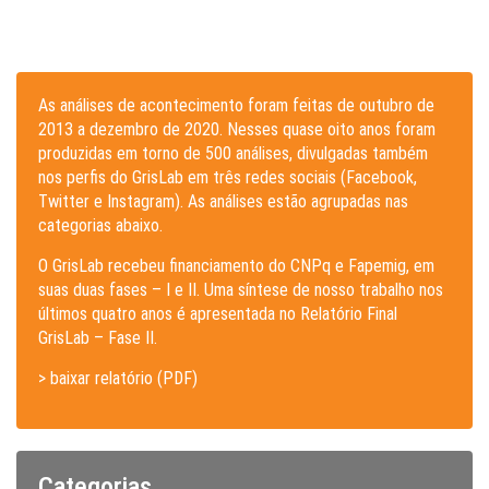
As análises de acontecimento foram feitas de outubro de
2013 a dezembro de 2020. Nesses quase oito anos foram
produzidas em torno de 500 análises, divulgadas também
nos perfis do GrisLab em três redes sociais (Facebook,
Twitter e Instagram). As análises estão agrupadas nas
categorias abaixo.
O GrisLab recebeu financiamento do CNPq e Fapemig, em
suas duas fases – I e II. Uma síntese de nosso trabalho nos
últimos quatro anos é apresentada no Relatório Final
GrisLab – Fase II.
> baixar relatório (PDF)
Categorias