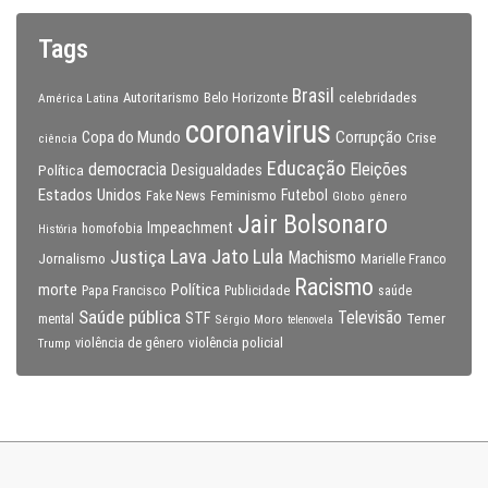
Tags
Brasil
celebridades
Autoritarismo
Belo Horizonte
América Latina
coronavirus
Copa do Mundo
Corrupção
Crise
ciência
Educação
Eleições
democracia
Política
Desigualdades
Estados Unidos
Feminismo
Futebol
Fake News
Globo
gênero
Jair Bolsonaro
Impeachment
homofobia
História
Lava Jato
Justiça
Lula
Machismo
Jornalismo
Marielle Franco
Racismo
morte
Política
Papa Francisco
Publicidade
saúde
Saúde pública
Televisão
STF
Temer
mental
Sérgio Moro
telenovela
violência policial
Trump
violência de gênero