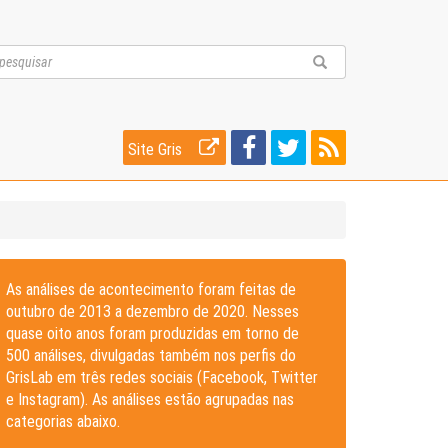
Site Gris
As análises de acontecimento foram feitas de
outubro de 2013 a dezembro de 2020. Nesses
quase oito anos foram produzidas em torno de
500 análises, divulgadas também nos perfis do
GrisLab em três redes sociais (Facebook, Twitter
e Instagram). As análises estão agrupadas nas
categorias abaixo.