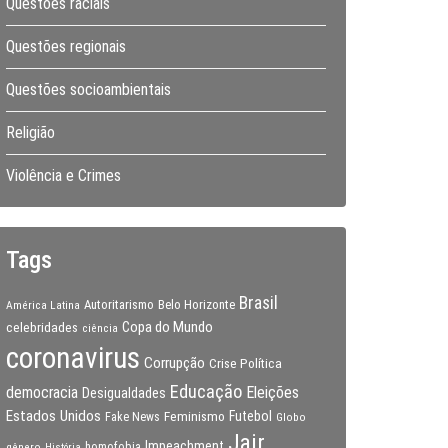
Questões raciais
Questões regionais
Questões socioambientais
Religião
Violência e Crimes
Tags
Brasil
Autoritarismo
Belo Horizonte
América Latina
Copa do Mundo
celebridades
ciência
coronavirus
Corrupção
Crise Política
Educação
Eleições
democracia
Desigualdades
Estados Unidos
Feminismo
Futebol
Fake News
Globo
Jair
Impeachment
gênero
homofobia
História