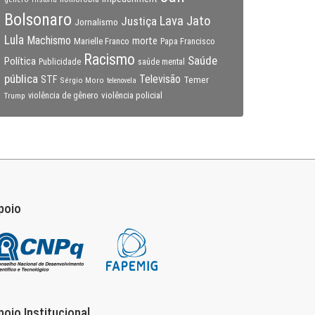
Bolsonaro
Lava Jato
Justiça
Jornalismo
Lula
Machismo
morte
Marielle Franco
Papa Francisco
Racismo
Saúde
Política
Publicidade
saúde mental
pública
Televisão
STF
Temer
Sérgio Moro
telenovela
violência policial
Trump
violência de gênero
poio
poio Institucional