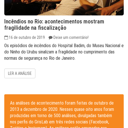
Incêndios no Rio: acontecimentos mostram
fragilidade na fiscalização
16 de outubro de 2019
Deixe um comentário!
Os episódios de incêndios do Hospital Badim, do Museu Nacional e
do Ninho do Urubu sinalizam a fragilidade no cumprimento das
normas de segurança no Rio de Janeiro.
LER A ANÁLISE
As análises de acontecimento foram feitas de outubro de
2013 a dezembro de 2020. Nesses quase oito anos foram
produzidas em torno de 500 análises, divulgadas também
nos perfis do GrisLab em três redes sociais (Facebook,