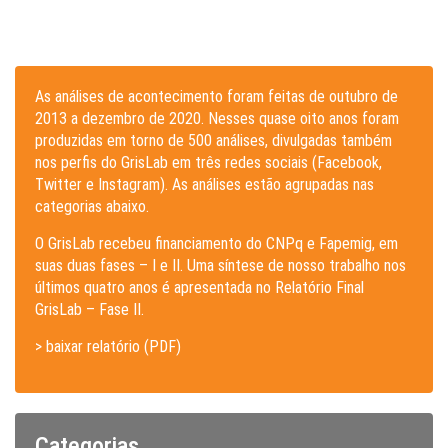
As análises de acontecimento foram feitas de outubro de
2013 a dezembro de 2020. Nesses quase oito anos foram
produzidas em torno de 500 análises, divulgadas também
nos perfis do GrisLab em três redes sociais (Facebook,
Twitter e Instagram). As análises estão agrupadas nas
categorias abaixo.
O GrisLab recebeu financiamento do CNPq e Fapemig, em
suas duas fases – I e II. Uma síntese de nosso trabalho nos
últimos quatro anos é apresentada no Relatório Final
GrisLab – Fase II.
> baixar relatório (PDF)
Categorias