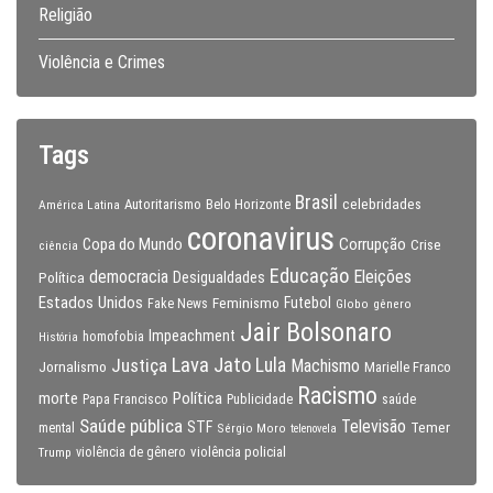
Religião
Violência e Crimes
Tags
Brasil
celebridades
Autoritarismo
Belo Horizonte
América Latina
coronavirus
Copa do Mundo
Corrupção
Crise
ciência
Educação
Eleições
democracia
Política
Desigualdades
Estados Unidos
Feminismo
Futebol
Fake News
Globo
gênero
Jair Bolsonaro
Impeachment
homofobia
História
Lava Jato
Justiça
Lula
Machismo
Jornalismo
Marielle Franco
Racismo
morte
Política
Papa Francisco
Publicidade
saúde
Saúde pública
Televisão
STF
Temer
mental
Sérgio Moro
telenovela
violência policial
Trump
violência de gênero