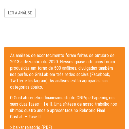
LER A ANÁLISE
As análises de acontecimento foram feitas de outubro de
2013 a dezembro de 2020. Nesses quase oito anos foram
produzidas em torno de 500 análises, divulgadas também
nos perfis do GrisLab em três redes sociais (Facebook,
Twitter e Instagram). As análises estão agrupadas nas
categorias abaixo.
O GrisLab recebeu financiamento do CNPq e Fapemig, em
suas duas fases – I e II. Uma síntese de nosso trabalho nos
últimos quatro anos é apresentada no Relatório Final
GrisLab – Fase II.
> baixar relatório (PDF)