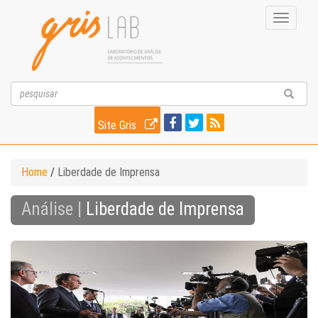
Toggle
navigati
Site Gris
Home
/
Liberdade de Imprensa
Análise |
Liberdade de Imprensa