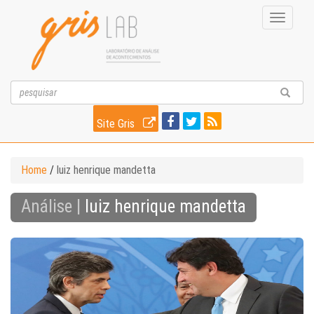
Toggle
navigati
Site Gris
Home
/
luiz henrique mandetta
Análise |
luiz henrique mandetta