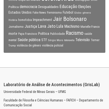
Educação
Eleições
democracia
Política
Desigualdades
Estados Unidos
Feminismo
Futebol
Fake News
Globo
gênero
Jair Bolsonaro
Impeachment
homofobia
História
Lava Jato
Justiça
Lula
Machismo
Jornalismo
Marielle Franco
Racismo
morte
Política
Papa Francisco
Publicidade
saúde
Saúde pública
Televisão
STF
Temer
mental
Sérgio Moro
telenovela
violência policial
Trump
violência de gênero
Laboratório de Análise de Acontecimentos (GrisLab)
Universidade Federal de Minas Gerais – UFMG
Faculdade de Filosofia e Ciências Humanas – FAFICH – Departamento de
Comunicação Social