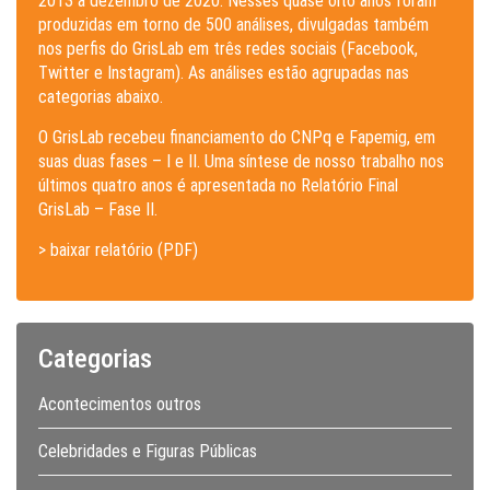
2013 a dezembro de 2020. Nesses quase oito anos foram
produzidas em torno de 500 análises, divulgadas também
nos perfis do GrisLab em três redes sociais (Facebook,
Twitter e Instagram). As análises estão agrupadas nas
categorias abaixo.
O GrisLab recebeu financiamento do CNPq e Fapemig, em
suas duas fases – I e II. Uma síntese de nosso trabalho nos
últimos quatro anos é apresentada no Relatório Final
GrisLab – Fase II.
> baixar relatório (PDF)
Categorias
Acontecimentos outros
Celebridades e Figuras Públicas