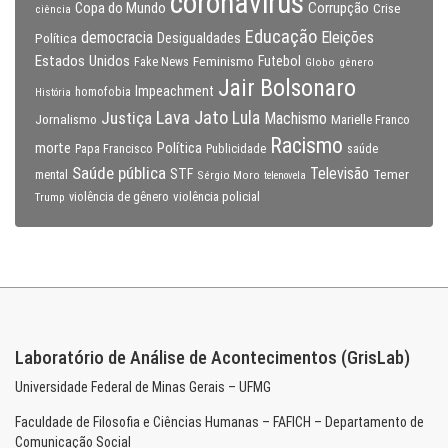
coronavirus
Copa do Mundo
Corrupção
Crise
ciência
Educação
Eleições
democracia
Política
Desigualdades
Estados Unidos
Feminismo
Futebol
Fake News
Globo
gênero
Jair Bolsonaro
Impeachment
homofobia
História
Lava Jato
Justiça
Lula
Machismo
Jornalismo
Marielle Franco
Racismo
morte
Política
Papa Francisco
Publicidade
saúde
Saúde pública
Televisão
STF
Temer
mental
Sérgio Moro
telenovela
violência policial
Trump
violência de gênero
Laboratório de Análise de Acontecimentos (GrisLab)
Universidade Federal de Minas Gerais – UFMG
Faculdade de Filosofia e Ciências Humanas – FAFICH – Departamento de
Comunicação Social