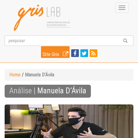
Toggle
navigati
Site Gris
Home
/
Manuela D'Ávila
Análise |
Manuela D’Ávila