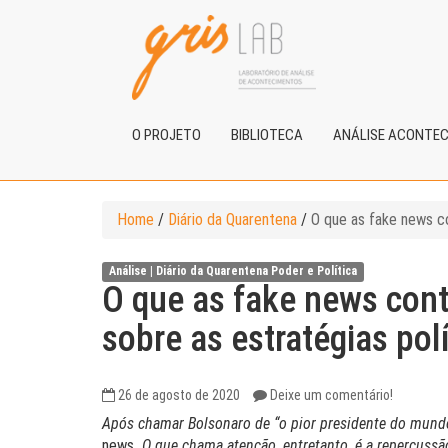
O PROJETO
BIBLIOTECA
ANÁLISE ACONTE
Home
/
Diário da Quarentena
/
O que as fake news co
Análise |
Diário da Quarentena
Poder e Política
O que as fake news cont
sobre as estratégias pol
26 de agosto de 2020
Deixe um comentário!
Após chamar Bolsonaro de “o pior presidente do mundo
news
. O que chama atenção, entretanto, é a repercuss