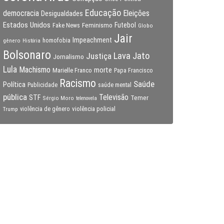
Educação
Eleições
democracia
Desigualdades
Estados Unidos
Feminismo
Futebol
Fake News
Globo
Jair
Impeachment
gênero
homofobia
História
Bolsonaro
Lava Jato
Justiça
Jornalismo
Lula
Machismo
morte
Marielle Franco
Papa Francisco
Racismo
Saúde
Política
Publicidade
saúde mental
pública
Televisão
STF
Temer
Sérgio Moro
telenovela
violência policial
Trump
violência de gênero