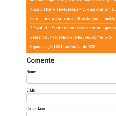
Alexandre Kalil é reeleito porque virou o que mais temia: 
Um crime em família e o uso político do discurso cristão
A Covid-19 no Brasil e a mentira como política de govern
Segurança: uma agenda que ganha cada vez mais voto
Representação LGBT nas Eleições de 2020
Comente
Nome
E-Mail
Comentário