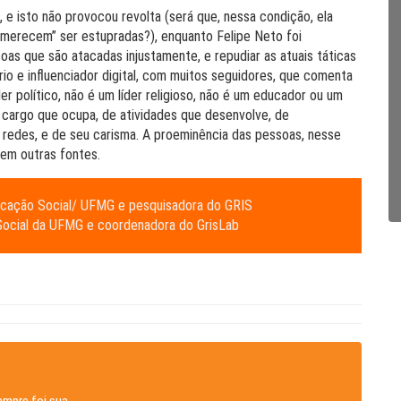
 e isto não provocou revolta (será que, nessa condição, ela
merecem” ser estupradas?), enquanto Felipe Neto foi
s que são atacadas injustamente, e repudiar as atuais táticas
o e influenciador digital, com muitos seguidores, que comenta
der político, não é um líder religioso, não é um educador ou um
do cargo que ocupa, de atividades que desenvolve, de
 redes, e de seu carisma. A proeminência das pessoas, nesse
em outras fontes.
nicação Social/ UFMG e pesquisadora do GRIS
 Social da UFMG e coordenadora do GrisLab
empre foi sua