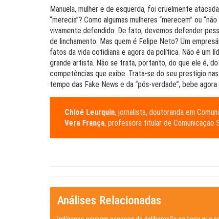
Manuela, mulher e de esquerda, foi cruelmente atacada,
“merecia”? Como algumas mulheres “merecem” ou “não 
vivamente defendido. De fato, devemos defender pessoa
de linchamento. Mas quem é Felipe Neto? Um empresári
fatos da vida cotidiana e agora da política. Não é um lí
grande artista. Não se trata, portanto, do que ele é, 
competências que exibe. Trata-se do seu prestígio nas
tempo das Fake News e da “pós-verdade”, bebe agora 
Chloé Leurquin
, jornalista, doutoranda em Comu
Vera França
, professora titular de Comunicação
Análises Relacionadas
Indígenas ocupam espaços de deliberação na terra que s