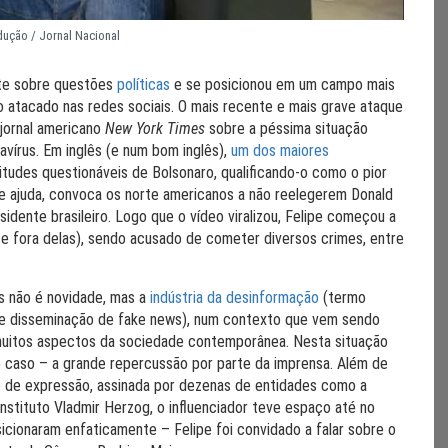
dução / Jornal Nacional
te sobre questões
políticas
e se posicionou em um campo mais
 atacado nas redes sociais. O mais recente e mais grave ataque
jornal americano
New York Times
sobre a péssima situação
onavírus. Em inglês (e num bom inglês),
um dos maiores
tudes questionáveis de Bolsonaro, qualificando-o como o pior
de ajuda, convoca os norte americanos a não reelegerem Donald
sidente brasileiro. Logo que o vídeo viralizou, Felipe começou a
e fora delas), sendo acusado de cometer diversos crimes, entre
s não é novidade, mas a
indústria da desinformação
(termo
a de disseminação de fake news), num contexto que vem sendo
uitos aspectos da sociedade contemporânea. Nesta situação
 caso – a grande repercussão por parte da imprensa. Além de
e de expressão, assinada por dezenas de entidades como a
Instituto Vladmir Herzog, o influenciador teve espaço até no
icionaram enfaticamente – Felipe foi convidado a falar sobre o