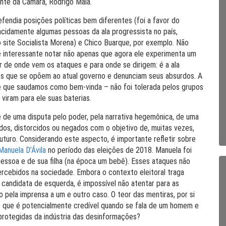
nte da Câmara, Rodrigo Maia.
efendia posições políticas bem diferentes (foi a favor do
acidamente algumas pessoas da ala progressista no país,
 site Socialista Morena) e Chico Buarque, por exemplo. Não
é interessante notar não apenas que agora ele experimenta um
r de onde vem os ataques e para onde se dirigem: é a ala
zes que se opõem ao atual governo e denunciam seus absurdos. A
e que saudamos como bem-vinda – não foi tolerada pelos grupos
, viram para ele suas baterias.
de uma disputa pelo poder, pela narrativa hegemônica, de uma
dos, distorcidos ou negados com o objetivo de, muitas vezes,
futuro. Considerando este aspecto, é importante refletir sobre
Manuela D’Ávila
no período das eleições de 2018. Manuela foi
pessoa e de sua filha (na época um bebê). Esses ataques não
cebidos na sociedade. Embora o contexto eleitoral traga
 candidata de esquerda, é impossível não atentar para as
pela imprensa a um e outro caso. O teor das mentiras, por si
 o que é potencialmente credível quando se fala de um homem e
protegidas da indústria das desinformações?