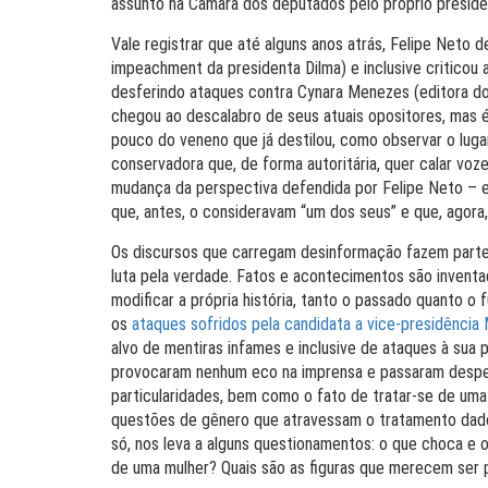
assunto na Câmara dos deputados pelo próprio preside
Vale registrar que até alguns anos atrás, Felipe Neto d
impeachment da presidenta Dilma) e inclusive criticou 
desferindo ataques contra Cynara Menezes (editora do
chegou ao descalabro de seus atuais opositores, mas 
pouco do veneno que já destilou, como observar o luga
conservadora que, de forma autoritária, quer calar vo
mudança da perspectiva defendida por Felipe Neto – 
que, antes, o consideravam “um dos seus” e que, agora
Os discursos que carregam desinformação fazem parte 
luta pela verdade. Fatos e acontecimentos são inventa
modificar a própria história, tanto o passado quanto o 
os
ataques sofridos pela candidata a vice-presidência 
alvo de mentiras infames e inclusive de ataques à sua 
provocaram nenhum eco na imprensa e passaram desper
particularidades, bem como o fato de tratar-se de uma
questões de gênero que atravessam o tratamento dado 
só, nos leva a alguns questionamentos: o que choca e
de uma mulher? Quais são as figuras que merecem ser 