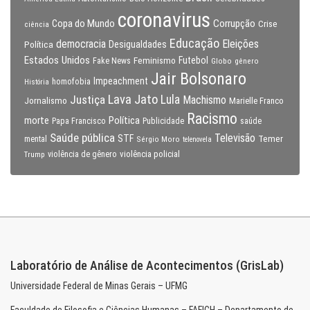
coronavirus
Copa do Mundo
Corrupção
Crise
ciência
Educação
Eleições
democracia
Política
Desigualdades
Estados Unidos
Feminismo
Futebol
Fake News
Globo
gênero
Jair Bolsonaro
Impeachment
homofobia
História
Lava Jato
Justiça
Lula
Machismo
Jornalismo
Marielle Franco
Racismo
morte
Política
Papa Francisco
Publicidade
saúde
Saúde pública
Televisão
STF
Temer
mental
Sérgio Moro
telenovela
violência policial
Trump
violência de gênero
Laboratório de Análise de Acontecimentos (GrisLab)
Universidade Federal de Minas Gerais – UFMG