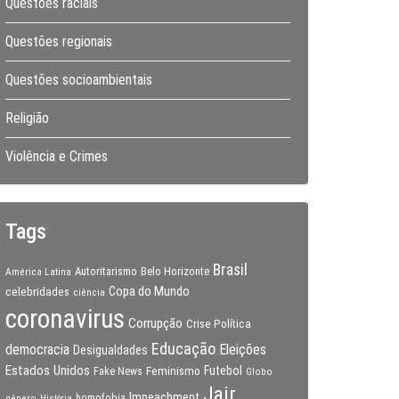
Questões raciais
Questões regionais
Questões socioambientais
Religião
Violência e Crimes
Tags
Brasil
Autoritarismo
Belo Horizonte
América Latina
Copa do Mundo
celebridades
ciência
coronavirus
Corrupção
Crise Política
Educação
Eleições
democracia
Desigualdades
Estados Unidos
Feminismo
Futebol
Fake News
Globo
Jair
Impeachment
gênero
homofobia
História