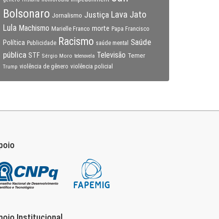
Bolsonaro
Lava Jato
Justiça
Jornalismo
Lula
Machismo
morte
Marielle Franco
Papa Francisco
Racismo
Saúde
Política
Publicidade
saúde mental
pública
Televisão
STF
Temer
Sérgio Moro
telenovela
violência policial
Trump
violência de gênero
poio
poio Institucional