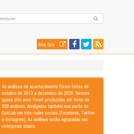
Site Gris
As análises de acontecimento foram feitas de
outubro de 2013 a dezembro de 2020. Nesses
quase oito anos foram produzidas em torno de
500 análises, divulgadas também nos perfis do
GrisLab em três redes sociais (Facebook, Twitter
e Instagram). As análises estão agrupadas nas
categorias abaixo.