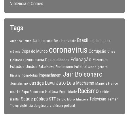
Violência e Crimes
Tags
Brasil
celebridades
Autoritarismo
Belo Horizonte
América Latina
coronavirus
Copa do Mundo
Corrupção
Crise
ciência
Educação
Eleições
democracia
Política
Desigualdades
Estados Unidos
Feminismo
Futebol
Fake News
Globo
gênero
Jair Bolsonaro
Impeachment
homofobia
História
Lava Jato
Justiça
Lula
Machismo
Jornalismo
Marielle Franco
Racismo
morte
Política
Papa Francisco
Publicidade
saúde
Saúde pública
Televisão
STF
Temer
mental
Sérgio Moro
telenovela
violência policial
Trump
violência de gênero