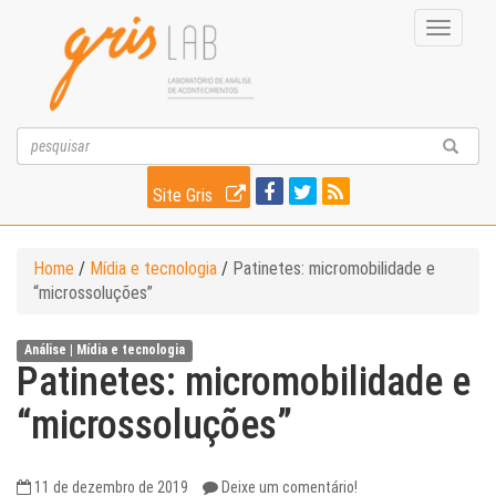
Toggle
navigati
Site Gris
Home
/
Mídia e tecnologia
/
Patinetes: micromobilidade e
“microssoluções”
Análise |
Mídia e tecnologia
Patinetes: micromobilidade e
“microssoluções”
11 de dezembro de 2019
Deixe um comentário!