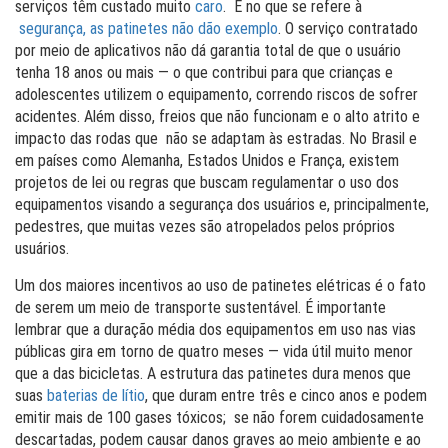
serviços têm custado muito
caro
. E no que se refere à
segurança, as patinetes não dão exemplo
. O serviço contratado
por meio de aplicativos não dá garantia total de que o usuário
tenha 18 anos ou mais — o que contribui para que crianças e
adolescentes utilizem o equipamento, correndo riscos de sofrer
acidentes. Além disso, freios que não funcionam e o alto atrito e
impacto das rodas que não se adaptam às estradas. No Brasil e
em países como Alemanha, Estados Unidos e França, existem
projetos de lei ou regras que buscam regulamentar o uso dos
equipamentos visando a segurança dos usuários e, principalmente,
pedestres, que muitas vezes são atropelados pelos próprios
usuários.
Um dos maiores incentivos ao uso de patinetes elétricas é o fato
de serem um meio de transporte sustentável. É importante
lembrar que a duração média dos equipamentos em uso nas vias
públicas gira em torno de quatro meses — vida útil muito menor
que a das bicicletas. A estrutura das patinetes dura menos que
suas
baterias de lítio
, que duram entre três e cinco anos e podem
emitir mais de 100 gases tóxicos; se não forem cuidadosamente
descartadas, podem causar danos graves ao meio ambiente e ao