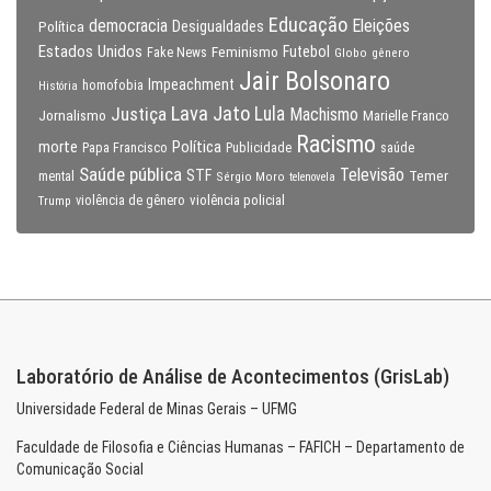
Educação
Eleições
democracia
Política
Desigualdades
Estados Unidos
Feminismo
Futebol
Fake News
Globo
gênero
Jair Bolsonaro
Impeachment
homofobia
História
Lava Jato
Justiça
Lula
Machismo
Jornalismo
Marielle Franco
Racismo
morte
Política
Papa Francisco
Publicidade
saúde
Saúde pública
Televisão
STF
Temer
mental
Sérgio Moro
telenovela
violência policial
Trump
violência de gênero
Laboratório de Análise de Acontecimentos (GrisLab)
Universidade Federal de Minas Gerais – UFMG
Faculdade de Filosofia e Ciências Humanas – FAFICH – Departamento de
Comunicação Social