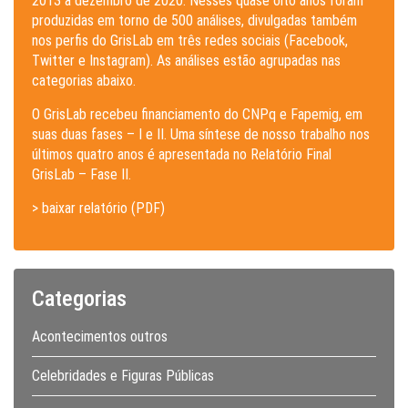
2013 a dezembro de 2020. Nesses quase oito anos foram
produzidas em torno de 500 análises, divulgadas também
nos perfis do GrisLab em três redes sociais (Facebook,
Twitter e Instagram). As análises estão agrupadas nas
categorias abaixo.
O GrisLab recebeu financiamento do CNPq e Fapemig, em
suas duas fases – I e II. Uma síntese de nosso trabalho nos
últimos quatro anos é apresentada no Relatório Final
GrisLab – Fase II.
> baixar relatório (PDF)
Categorias
Acontecimentos outros
Celebridades e Figuras Públicas