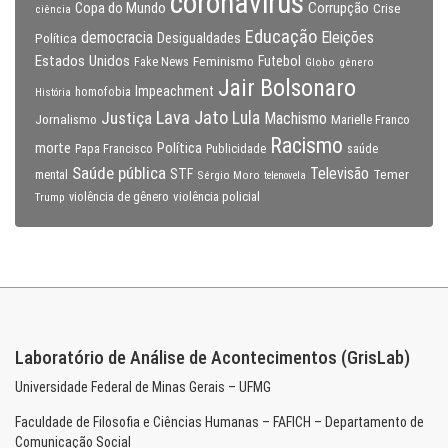
coronavirus
Copa do Mundo
Corrupção
Crise
ciência
Educação
Eleições
democracia
Política
Desigualdades
Estados Unidos
Feminismo
Futebol
Fake News
Globo
gênero
Jair Bolsonaro
Impeachment
homofobia
História
Lava Jato
Justiça
Lula
Machismo
Jornalismo
Marielle Franco
Racismo
morte
Política
Papa Francisco
Publicidade
saúde
Saúde pública
Televisão
STF
Temer
mental
Sérgio Moro
telenovela
violência policial
Trump
violência de gênero
Laboratório de Análise de Acontecimentos (GrisLab)
Universidade Federal de Minas Gerais – UFMG
Faculdade de Filosofia e Ciências Humanas – FAFICH – Departamento de
Comunicação Social