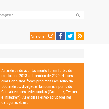
Site Gris
As análises de acontecimento foram feitas de
outubro de 2013 a dezembro de 2020. Nesses
quase oito anos foram produzidas em torno de
500 análises, divulgadas também nos perfis do
GrisLab em três redes sociais (Facebook, Twitter
e Instagram). As análises estão agrupadas nas
categorias abaixo.