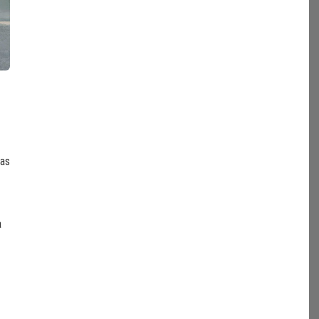
tas
a