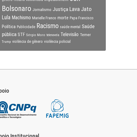
Bolsonaro
Lava Jato
Justiça
Jornalismo
Lula
Machismo
morte
Marielle Franco
Papa Francisco
Racismo
Saúde
Política
Publicidade
saúde mental
pública
Televisão
STF
Temer
Sérgio Moro
telenovela
violência policial
Trump
violência de gênero
poio
poio Institucional