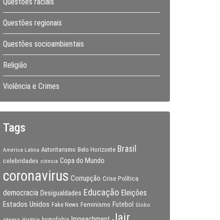
Questões raciais
Questões regionais
Questões socioambientais
Religião
Violência e Crimes
Tags
Brasil
Autoritarismo
Belo Horizonte
América Latina
Copa do Mundo
celebridades
ciência
coronavirus
Corrupção
Crise Política
Educação
Eleições
democracia
Desigualdades
Estados Unidos
Feminismo
Futebol
Fake News
Globo
Jair
Impeachment
gênero
homofobia
História